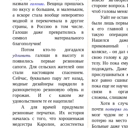
назвали
. Вещица пришлась
галоши
стороне вопроса. 
по вкусу и большим, и маленьким,
чтоб головы меня
а вскоре стала вообще невероятно
Уайт не оста
модной и перекочевала в другие
были лишь первы
страны, в Россию в том числе.
к его главной 
Галоши даже превратились в
такую операци
символ материального
Нашелся даже
благополучия!
прикованный 
Потом кто-то догадался
коляске, - он дал
галоши в высоту и
удлинить
свою голову к др
появились первые резиновые
телу. Но пока ем
сапоги. Для сельских жителей они
подождать. Даже
стали настоящим спасением.
прислушиваться 
Сейчас, буквально пару лет назад,
все равно сшива
модные дизайнеры нарядили в
пока еще не науч
разноцветную резиновую обувь и
связи в орга
горожан. И с каким же
сложны, слишком 
удовольствием те ее нацепили!
Хотя в случа
А для врачей придумали
почти
потерял го
резиновые перчатки. Их история
мозг чудом не з
началась с того, что хорошенькая
потерю на место
медсестра Каролин, ассистентка
Больные даже ух