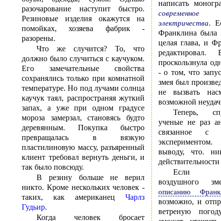
написать моног
разочарование наступит быстро.
современно
Резиновые изделия окажутся на
. Е
электричества
помойках, хозяева фабрик -
Франклина была 
разорены.
целая глава, и Ф
Что же случится? То, что
редактировал.
должно было случиться с каучуком.
проскользнула од
Его замечательные свойства
- о том, что запу
сохранялись только при комнатной
змея был произве
температуре. Но под лучами солнца
не вызвать нас
каучук таял, распространяя жуткий
возможной неудач
запах, а уже при одном градусе
Теперь, сп
мороза замерзал, становясь будто
ученые не раз а
деревянным. Покупка быстро
связанное с 
превращалась в вязкую
эксперименто
пластилиновую массу, разъяренный
выводу, что. ни
клиент требовал вернуть деньги, и
действительности 
так было повсюду.
Если ско
В резину больше не верил
воздушного з
никто. Кроме нескольких человек -
описанию Франк
таких, как американец
Чарлз
возможно, и отпр
Гудьир
.
ветреную пого
Когда человек бросает