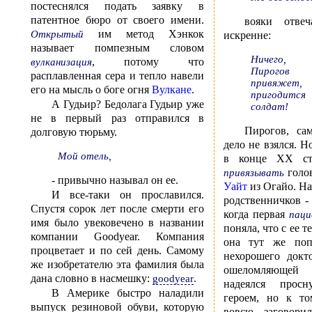
постеснялся подать заявку в
патентное бюро от своего имени.
вояки отвеч
им метод Хэнкок
Открытый
искренне:
называет помпезным словом
Ничего, 
, потому что
вулканизация
Пирогов к
расплавленная сера и тепло навели
привяжет,
его на мысль о боге огня
Вулкане
.
пригодится
А Гудьир? Бедолага Гудьир уже
солдат!
не в первый раз отправился в
Пирогов, сам
долговую тюрьму.
дело не взялся. Н
Мой отель,
в конце XX сто
голо
привязывать
- привычно называл он ее.
Уайт
из Огайо. На
И все-таки он прославился.
родственничков - 
Спустя сорок лет после смерти его
когда первая
паци
имя было увековечено в названии
поняла, что с ее т
компании Goodyear. Компания
она тут же поп
процветает и по сей день. Самому
нехорошего докт
же изобретателю эта фамилия была
ошеломляющей 
дана словно в насмешку:
.
goodyear
надеялся просн
В Америке быстро наладили
героем, но к т
выпуск резиновой обуви, которую
вовсю заговори