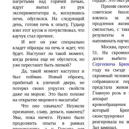
сердце. Это был р
нагретыми над горячей печью,
Приняв своео
вдруг выпал из рук
советские био
экспериментатора и, коснувшись
взялись за л
печи, обуглился. На следующий
продления жиз
день, готовя печь к опыту, Гудьир
смелостью, с так
взял этот кусок и почувствовал, что
результаты и
каучук стал прочнее.
напоминать научн
И вот он уже специально
Москва, прос
кладет образцы на печь и ждет, что
51. На скромно
будет. Наступит ли такой момент,
доске выби
когда резина еще не обуглится, но
Сергеевича Брюх
уже перестанет быть липкой?
году на съезде 
Да, такой момент наступил и
скромный челове
был пойман. Новый образец,
собравшихся: пе
прибитый к уличной двери, не
предстала живая
потерял своих упругих свойств
Главную роль в
даже на морозе. Это было похоже
аппарат иск
на открытие мирового масштаба!
кровообращен
Что оно означало? Неужели
который Брю
признание, славу, деньги, наконец?
сконструирова
Увы, пока ничего. Нужно было
реагировала на зв
продолжить опыты в рамках
Зал замирал.
производства, а у Гудьира нет