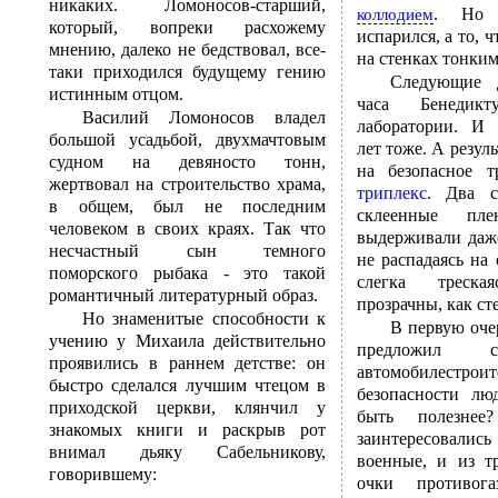
никаких. Ломоносов-старший,
. Но 
коллодием
который, вопреки расхожему
испарился, а то, ч
мнению, далеко не бедствовал, все-
на стенках тонким
таки приходился будущему гению
Следующие д
истинным отцом.
часа Бенедик
Василий Ломоносов владел
лаборатории. И
большой усадьбой, двухмачтовым
лет тоже. А резул
судном на девяносто тонн,
на безопасное т
жертвовал на строительство храма,
триплекс
. Два с
в общем, был не последним
склеенные пле
человеком в своих краях. Так что
выдерживали даж
несчастный сын темного
не распадаясь на 
поморского рыбака - это такой
слегка треск
романтичный литературный образ.
прозрачны, как с
Но знаменитые способности к
В первую оче
учению у Михаила действительно
предложил с
проявились в раннем детстве: он
автомобилестро
быстро сделался лучшим чтецом в
безопасности лю
приходской церкви, клянчил у
быть полезне
знакомых книги и раскрыв рот
заинтересовал
внимал дьяку Сабельникову,
военные, и из т
говорившему:
очки противог