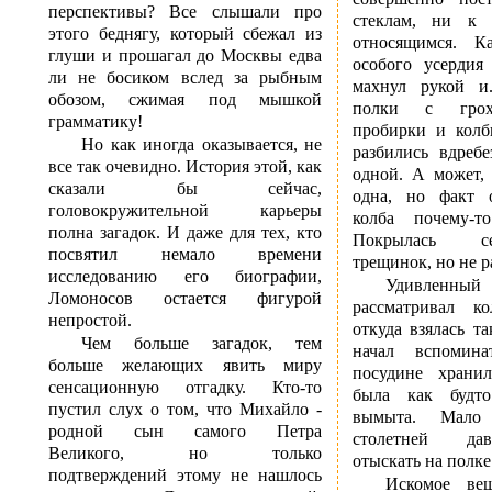
перспективы? Все слышали про
стеклам, ни к 
этого беднягу, который сбежал из
относящимся. К
глуши и прошагал до Москвы едва
особого усердия
ли не босиком вслед за рыбным
махнул рукой и.
обозом, сжимая под мышкой
полки с грох
грамматику!
пробирки и колб
Но как иногда оказывается, не
разбились вдребе
все так очевидно. История этой, как
одной. А может, 
сказали бы сейчас,
одна, но факт о
головокружительной карьеры
колба почему-т
полна загадок. И даже для тех, кто
Покрылась с
посвятил немало времени
трещинок, но не р
исследованию его биографии,
Удивленны
Ломоносов остается фигурой
рассматривал ко
непростой.
откуда взялась та
Чем больше загадок, тем
начал вспомин
больше желающих явить миру
посудине хранил
сенсационную отгадку. Кто-то
была как будт
пустил слух о том, что Михайло -
вымыта. Мало
родной сын самого Петра
столетней да
Великого, но только
отыскать на полке
подтверждений этому не нашлось
Искомое вещ