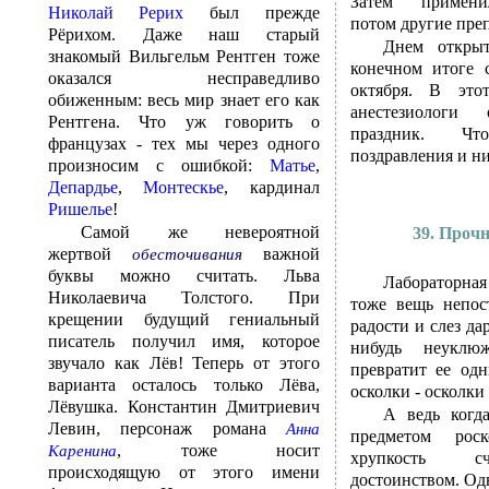
Затем примени
Николай Рерих
был прежде
потом другие пре
Рёрихом. Даже наш старый
Днем открыт
знакомый Вильгельм Рентген тоже
конечном итоге 
оказался несправедливо
октября. В это
обиженным: весь мир знает его как
анестезиологи
Рентгена. Что уж говорить о
праздник. 
французах - тех мы через одного
поздравления и н
произносим с ошибкой:
Матье
,
Депардье
,
Монтескье
, кардинал
Ришелье
!
Самой же невероятной
39. Проч
жертвой
важной
обесточивания
буквы можно считать. Льва
Лабораторная
Николаевича Толстого. При
тоже вещь непос
крещении будущий гениальный
радости и слез да
писатель получил имя, которое
нибудь неуклю
звучало как Лёв! Теперь от этого
превратит ее од
варианта осталось только Лёва,
осколки - осколки
Лёвушка. Константин Дмитриевич
А ведь когда
Левин, персонаж романа
Анна
предметом рос
, тоже носит
Каренина
хрупкость с
происходящую от этого имени
достоинством. Од