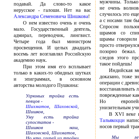
мужчины. Только
подавай. Да слово-то какое
не очень волнов
нерусское - галоши. Нет на вас
случилось это ещ
Александра Семеновича Шишкова
!
а с носами там бы
О нем известно очень и очень
Спросом пользо
мало. Государственный деятель,
шрамов со спи
адмирал, переводчик, лингвист.
шрамы говорили 
Четыре года был министром
просто отвернулс
просвещения. И целых двадцать
позорно бежал.
восемь лет возглавлял Российскую
следов этого пр
академию наук.
такое пойдешь!
При этом имя его всплывает
Индийская ме
только в каких-то обидных шутках
доказано, тоже з
и эпиграммах, в основном
операции с древн
авторства молодого Пушкина:
восстанавливать 
поврежденные как
Угрюмых тройка есть
певцов -
Но европей
Шихматов
,
Шаховской
,
унизительным учи
Шишков,
В XVI веке 
Уму есть тройка
Тальякоцци
напис
супостатов -
носов первый трак
Шишков наш,
Шаховской, Шихматов,
Мы ле
Но кто глупей из тройки