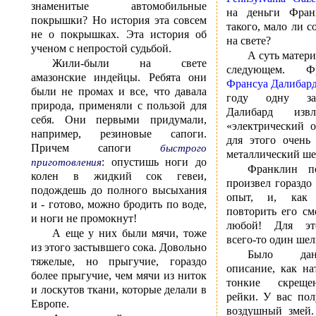
знаменитые автомобильные
на деньги Фран
покрышки? Но история эта совсем
такого, мало ли 
не о покрышках. Эта история об
на свете?
ученом с непростой судьбой.
А суть матери
Жили-были на свете
следующем. 
амазонские индейцы. Ребята они
Франсуа Далибар
были не промах и все, что давала
году одну за
природа, применяли с пользой для
Далибард из
себя. Они первыми придумали,
«электрический о
например, резиновые сапоги.
для этого очень
Причем сапоги
быстрого
металлический ше
: опустишь ноги до
приготовления
Франклин п
колен в жидкий сок гевеи,
произвел гораздо
подождешь до полного высыхания
опыт, и, как 
и - готово, можно бродить по воде,
повторить его с
и ноги не промокнут!
любой! Для это
А еще у них были мячи, тоже
всего-то один шел
из этого застывшего сока. Довольно
Было дан
тяжелые, но прыгучие, гораздо
описание, как на
более прыгучие, чем мячи из ниток
тонкие скреще
и лоскутов ткани, которые делали в
рейки. У вас по
Европе.
воздушный змей.