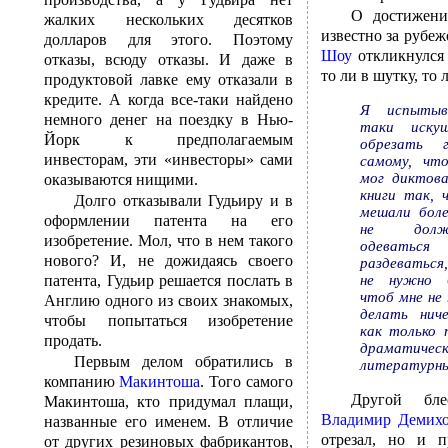
О достижени
жалких нескольких десятков
известно за рубе
долларов для этого. Поэтому
Шоу
откликнулся 
отказы, всюду отказы. И даже в
то ли в шутку, то 
продуктовой лавке ему отказали в
кредите. А когда все-таки найдено
Я испытыв
немного денег на поездку в Нью-
таки иску
Йорк к предполагаемым
обрезать 
инвесторам, эти «инвесторы» сами
самому, чт
мог диктов
оказываются нищими.
книги так, 
Долго отказывали Гудьиру и в
мешали боле
оформлении патента на его
не дол
изобретение. Мол, что в нем такого
одева
нового? И, не дожидаясь своего
раздеватьс
патента, Гудьир решается послать в
не нужно 
чтоб мне не
Англию одного из своих знакомых,
делать ниче
чтобы попытаться изобретение
как только 
продать.
драмати
Первым делом обратились в
литературны
компанию
Макинтоша
. Того самого
Другой бле
Макинтоша, кто придумал плащи,
Владимир Демих
названные его именем. В отличие
отрезал, но и 
от других резиновых фабрикантов,