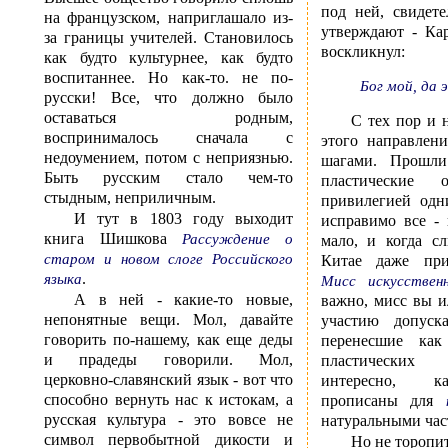
под ней, свидет
на французском, наприглашало из-
утверждают - Ка
за границы учителей. Становилось
воскликнул:
как будто культурнее, как будто
воспитаннее. Но как-то. не по-
Бог мой, да 
русски! Все, что должно было
оставаться родным,
С тех пор и 
воспринималось сначала с
этого направлен
недоумением, потом с неприязнью.
шагами. Прошли
Быть русским стало чем-то
пластические 
стыдным, неприличным.
привилегией одн
И тут в 1803 году выходит
исправимо все -
книга Шишкова
Рассуждение о
мало, и когда с
старом и новом слоге Российского
Китае даже при
.
языка
Мисс искусствен
А в ней - какие-то новые,
важно, мисс вы и
непонятные вещи. Мол, давайте
участию допуск
говорить по-нашему, как еще деды
перенесшие ка
и прадеды говорили. Мол,
пластических
церковно-славянский язык - вот что
интересно, к
способно вернуть нас к истокам, а
прописаны для
русская культура - это вовсе не
натуральными час
символ первобытной дикости и
Но не торопи