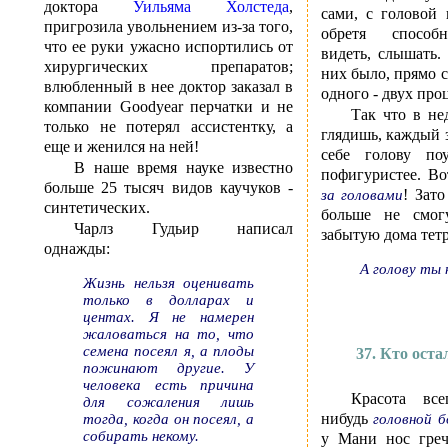
доктора
Уильяма Холстеда
,
сами, с головой 
пригрозила увольнением из-за того,
обретя способн
что ее руки ужасно испортились от
видеть, слышать.
хирургических препаратов;
них было, прямо 
влюбленный в нее доктор заказал в
одного - двух про
компании Goodyear перчатки и не
Так что в не
только не потерял ассистентку, а
глядишь, каждый 
еще и женился на ней!
себе голову по
В наше время науке известно
пофигуристее. Во
больше 25 тысяч видов каучуков -
! Зат
за головами
синтетических.
больше не смог
Чарлз Гудьир написал
забытую дома тетр
однажды:
А голову ты 
Жизнь нельзя оценивать
только в долларах и
центах. Я не намерен
жаловаться на то, что
семена посеял я, а плоды
37. Кто оста
пожинают другие. У
человека есть причина
Красота все
для сожаления лишь
нибудь
тогда, когда он посеял, а
головной 
собирать некому.
у Мани нос греч