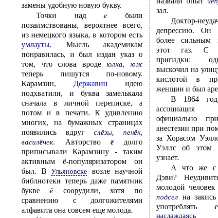
назвали опыт
чеп
замены удобную новую букву.
зал.
Точки над
были
е
Доктор-неу
позаимствованы, вероятнее всего,
депрессию. Он 
из немецкого языка, в котором есть
более сильным 
умлауты
. Мысль академикам
этот газ. С 
понравилась, и был издан указ о
припадки: о
том, что слова вроде
,
юлка
юж
выскочил на улиц
теперь пишутся по-новому.
кислотой в пр
Карамзин,
Державин
идею
женщин и был аре
подхватили, и буква замелькала
В 1864 год
сначала в личной переписке, а
ассоциация 
потом и в печати. К удивлению
официально при
многих, на бумажных страницах
анестезии при по
появились вдруг
,
,
сл
ё
зы
пен
ё
к
за Хорасом Уэлл
. Авторство
долго
васил
ё
чек
ё
Уэллс об этом 
приписывали Карамзину - таким
узнает.
активным ё-популяризатором он
А что же с
был. В
возле научной
Ульяновске
Дэви? Неудивит
библиотеки теперь даже памятник
молодой человек
букве
соорудили, хотя по
ё
на закись 
подсел
сравнению с долгожителями
употреблять 
алфавита она совсем еще молода.
наслаждаясь