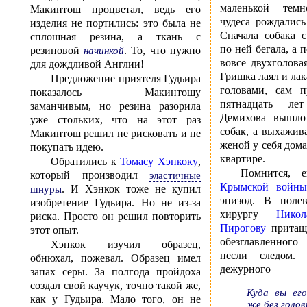
маленькой темн
Макинтош процветал, ведь его
чудеса рождались
изделия не портились: это была не
Сначала собака 
сплошная резина, а ткань с
по ней бегала, а 
резиновой
. То, что нужно
начинкой
вовсе двухголова
для дождливой Англии!
Гришка лаял и ла
Предложение приятеля Гудьира
головами, сам п
показалось Макинтошу
пятнадцать ле
заманчивым, но резина разорила
Демихова вышло
уже стольких, что на этот раз
собак, а выхажив
Макинтош решил не рисковать и не
женой у себя дом
покупать идею.
квартире.
Обратились к
Томасу Хэнкоку
,
Помнится, 
который производил
эластичные
Крымской войны
. И Хэнкок тоже не купил
шнуры
эпизод. В поле
изобретение Гудьира. Но не из-за
хирургу
Нико
риска. Просто он решил повторить
Пирогову
притащ
этот опыт.
обезглавленного
Хэнкок изучил образец,
несли следом.
обнюхал, пожевал. Образец имел
дежурного
запах серы. За полгода пройдоха
создал свой каучук, точно такой же,
Куда вы его
как у Гудьира. Мало того, он не
же без голов