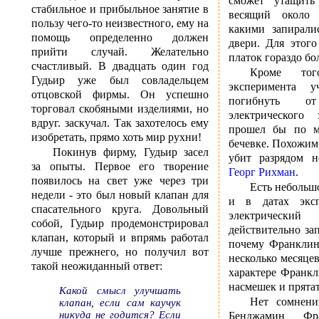
сможет утащить
стабильное и прибыльное занятие в
весящий около 
пользу чего-то неизвестного, ему на
какими запирали
помощь определенно должен
двери. Для этог
прийти случай. Желательно
платок гораздо бо
счастливый. В двадцать один год
Кроме то
Гудьир уже был совладельцем
эксперимента у
отцовской фирмы. Он успешно
погибнуть от
торговал скобяными изделиями, но
электрического 
вдруг. заскучал. Так захотелось ему
прошел бы по м
изобретать, прямо хоть мир рухни!
бечевке. Похожим
Покинув фирму, Гудьир засел
убит разрядом 
за опыты. Первое его творение
Георг Рихман
.
появилось на свет уже через три
Есть небольш
недели - это был новый клапан для
и в датах эксп
спасательного круга. Довольный
электрическ
собой, Гудьир продемонстрировал
действительно за
клапан, который и впрямь работал
почему Франклин
лучше прежнего, но получил вот
несколько месяце
такой неожиданный ответ:
характере Франкл
насмешек и прятат
Какой смысл улучшать
Нет сомнени
клапан, если сам каучук
никуда не годится? Если
Бенджамин Фр