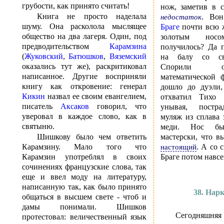
грубости, как принято считать!
нож, заметив в с
Книга не просто наделала
. Во
недостаток
шуму. Она расколола мыслящее
Браге
почти всю ж
общество на два лагеря. Один, под
золотым нос
предводительством
Карамзина
получилось? Да 
(
Жуковский
,
Батюшков
,
Вяземский
на балу со св
оказались тут же), раскритиковал
Спорили о
написанное. Другие восприняли
математической 
книгу как откровение: генерал
дошло до дуэли,
Кикин
назвал ее своим евангелием,
отхватил Тихо 
писатель
Аксаков
говорил, что
унывая, постра
уверовал в каждое слово, как в
муляж из сплава 
святыню.
меди. Нос бы
Шишкову было чем ответить
мастерски, что в
Карамзину. Мало того что
. А со 
настоящий
Карамзин употреблял в своих
Браге потом навсе
сочинениях французские слова, так
еще и ввел моду на литературу,
написанную так, как было принято
38. Нар
общаться в высшем свете - чтоб и
дамы понимали. Шишков
Сегодняшня
протестовал: величественный язык