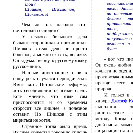
восстанавл
злой?
тела, данны
Шишков, Шихматов,
но отнятые
Шаховской!
делаем э
приятности 
Чем же так насолил этот
того,
почтенный господин?
поддержат
У всякого большого дела
получивше
бывают сторонники и противники.
человека и
Шишков затеял дело не просто
душе
большое, а можно сказать, великое.
- вот что пи
Он задумал вернуть русскому языку
Он очень любил 
русское лицо.
коллеги не оцени
Наплыв иностранных слов в
противозаконными
нашу речь случался периодически.
прежде всего 
Взять хоть Петровские реформы,
природе.
хоть сегодняшний офисный сленг.
И только в 
Есть мнение, что язык сам
хирург
Джозеф К
приспособится и со временем
выполнил о
отбросит все лишнее, а полезное
ринопластике 
оставит. Но Шишков с этим
методу. Когда с
мириться не хотел.
дней настал момен
Странное тогда было время.
лица пациента и п
Высшее общество говорило сплошь