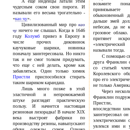
А еще индейцы латали этим
возьмите пона
чудесным соком свои пироги. И
привязыва
называли его весьма трогательно -
обыкновенный д
«
».
као чу
дальше змей дол
Цивилизованный мир про
као
небесам, да не 
ничего не слышал. Когда в 1646
чу
грозовое облако
году
Колумб
привез в Европу в
притянет искр
числе прочих диковинок
«электрически
каучуковые шарики, новинка
называли тогда.
поначалу заинтересовала. Но никто
С помощью св
так и не смог толком придумать,
друга Франклин 
что еще с ней делать, кроме как
со статьей чле
забавляться. Один только химик
Королевского об
Пристли
приспособился стирать
про его электриче
таким шариком карандаш.
не только Америка
Лишь много позже в этой
Через нескол
эластичной и непромокаемой
Франклин подруж
штуке разглядят практическую
Пристли, с
пользу. И начнется настоящая
впоследствии хи
резиновая лихорадка! В начале XIX
заинтересовал о
века выстроят фабрики по
электрическими 
производству резины, навыпускают
увлекся ими и 
обуви, одежды, сумок. Однако