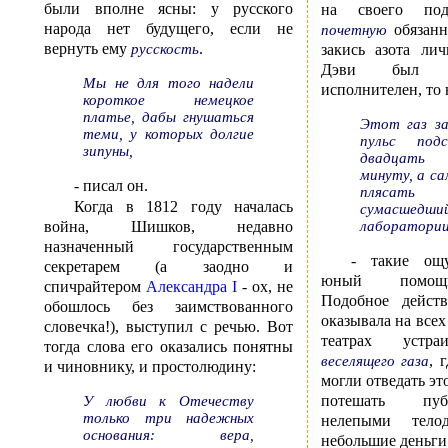
были вполне ясны: у русского
на своего под
народа нет будущего, если не
обязанн
почетную
вернуть ему
.
закись азота ли
русскость
Дэви был 
Мы не для того надели
исполнителен, то 
короткое немецкое
платье, дабы гнушаться
Этот газ з
теми, у которых долгие
пульс под
зипуны,
двадцать
минуту, а са
- писал он.
пляса
Когда в 1812 году началась
сумасше
лаборатори
война, Шишков, недавно
назначенный государственным
- такие ощ
секретарем (а заодно и
юный помощн
спичрайтером
Александра I
- ох, не
Подобное действ
обошлось без заимствованного
оказывала на все
словечка!), выступил с речью. Вот
театрах устр
тогда слова его оказались понятны
, 
веселящего газа
и чиновнику, и простолюдину:
могли отведать эт
потешать пу
У любви к Отечеству
только три надежных
нелепыми тело
основания: вера,
небольшие деньги