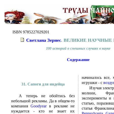
ISBN 9785227029201
Светлана Зернес
. ВЕЛИКИЕ НАУЧНЫЕ
100 историй о смешных случаях в науке
Содержание
начиналось все, 
игрушки - с
возду
31. Сапоги для индейца
Изучая элект
молнии, Фра
А теперь не обойтись без
эксперименты и 
небольшой рекламы. Да в общем-то
статью, поразивш
компания
Goodyear
в рекламе не
статья Франклин
нуждается - кто не знает их
Pennsylvania Gaze