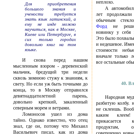
неплохо.
Для приобретения
А автомобил
большого знания и
учености требуется
лет продолжали 
знать язык латинский, а
обычным стек
ему не инде можно
Форд
не решил
научиться, как в Москве,
новинку у себя 
Киеве или Петербурге, в
Это было похваль
сих только городах
и недешевое. Име
довольно книг на том
языке.
стоимости небь
вначале только л
И снова перед нашим
все остальные об
мысленным взором - деревенский
мальчик, бредущий три недели
сквозь зимнюю стужу к знаниям, к
40. В
свету. Но если уж быть точными до
конца, то в Москву отправился
девятнадцатилетний парень,
Народная муд
довольно крепкий, закаленный
разбитую колбу. 
северным морем и ветрами.
не склеишь. Вооб
Ломоносов ушел из дома
каким клеем!
тайно. Однако известно, что отец
прикасается
знал, где он, потому что Михаил
продуктам, 
Васильевич писал, как из дома
совершенно новы