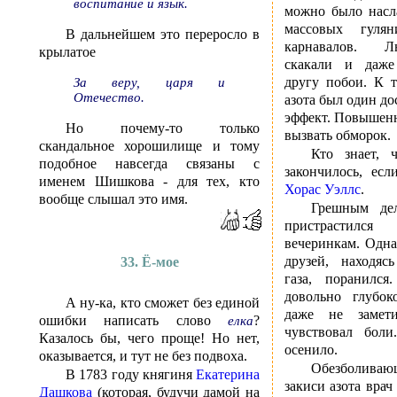
воспитание и язык.
можно было насл
массовых гуля
В дальнейшем это переросло в
карнавалов. Л
крылатое
скакали и даже
другу побои. К 
За веру, царя и
Отечество.
азота был один д
эффект. Повышенн
Но почему-то только
вызвать обморок.
скандальное хорошилище и тому
Кто знает, 
подобное навсегда связаны с
закончилось, ес
именем Шишкова - для тех, кто
Хорас Уэллс
.
вообще слышал это имя.
Грешным де
пристрастилс
вечеринкам. Одн
друзей, находяс
33. Ё-мое
газа, поранился
довольно глубо
А ну-ка, кто сможет без единой
даже не замет
ошибки написать слово
?
елка
чувствовал бол
Казалось бы, чего проще! Но нет,
осенило.
оказывается, и тут не без подвоха.
Обезболива
В 1783 году княгиня
Екатерина
закиси азота вра
Дашкова
(которая, будучи дамой на