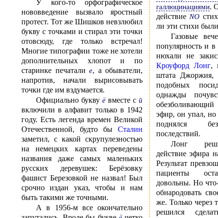
У кого-то орфографическое
. 
галлюцинациями
нововведение вызвало яростный
действие
стих
NO
протест. Тот же Шишков невзлюбил
ли эти стихи был
букву с точками и стирал эти точки
Газовые веч
отовсюду, где только встречал!
популярность и в
Многие типографии тоже не хотели
нюхали не закис
дополнительных хлопот и по
Кроуфорд Лонг
,
старинке печатали
, а обыватели,
е
штата Джоржия, 
напротив, начали вырисовывать
подобных поси
точки где им вздумается.
однажды почувс
Официально букву
вместе с
ё
й
обезболивающий 
включили в алфавит только в 1942
эфир, он упал, но
году. Есть легенда времен Великой
поднялся бе
Отечественной, будто бы
Сталин
последствий.
заметил, с какой скрупулезностью
Лонг реш
на немецких картах переведены
действие эфира н
названия даже самых маленьких
Результат превзо
русских деревушек: Берёзовку
пациенты оста
фашист Березовкой не назвал! Был
довольны. Но что
срочно издан указ, чтобы и нам
обнародовать сво
быть такими же точными.
же. Только через 
А в 1956-м все окончательно
решился сдела
запутались. Вроде бы букве
четко
ё