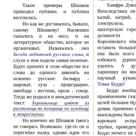
Хамфри Дэви 
Такие примеры Шишков
Впоследствии он
приводил публике, и публика
калий, натрий, 
веселилась.
электролиза, с
Но как же доставалось, бывало,
шахтерскую горе
самому Шишкову! Насмешки
должности 
сыпались и на него, и на
Королевского об
литературное общество, которое он
оставить большо
организовал. Называлось оно
ему было всего 
, и
Беседа любителей русского слова
избежать дурн
слухи о нем ходили самые нелепые.
удалось. А д
Будто принято в этом обществе все
парнишку ни мн
слова до единого заменять на
научный руков
исконно русские: бильярд -
Томас Беддо
!
шарокат, луза - прорездырие,
Беддо вообщ
швейцар - вестник, проза - говор.
применением газ
Тогда же родился и анекдотический
целей большое бу
текст:
Хорошилище грядет из
думая, применял 
ристалища на позорище по гульбищу
.
в мокроступах
вынуждены были 
Но конечно же Шишков такого
коровьих испр
не говорил. Возможно, где-то он и
трубки, проведе
перегибал палку, однако идеи его
Беддо ничего не 