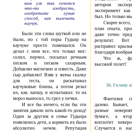
вам уж так хочется
автором экспе
что-то изобрести,
эксперимент как
изобретите лучше
был. Но только м
способ, как вылечить
Скорее всего
каучук.
план опыта, про
Были эти слова шуткой или не
даже точно пред
были, но с той поры Гудьир на
результат. Во
каучуке просто помешался. Он
расправил крыль
делал с ним все, что только мог:
благодаря вообра
солил, перчил, посыпал речным
Что ж, фа
песком и песком сахарным.
высокий полет!
Добавлял магнезию и известь. Даже
сыр добавлял! Взяв у жены скалку
для теста, он раскатывал
36. Голову 
каучуковые блины, а потом резал
их, как лапшу, и испытывал: то на
мороз выносил, то грел у печки.
Фантазия с
И все бы ничего, если бы эти
далеко. Бывает,
занятия давали хоть какой-то доход!
разные неверо
Один за другим в семье Гудьира
бумаге, а вто
появлялись дети, а кормить их было
воплотит невер
абсолютно нечем. Репутация
Случается и нао