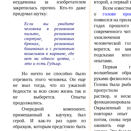
неудачника за изобретателем
второй, а первый 
закрепилась прочно. Кто-то даже
Всем извест
придумал шутку:
о
голове про
появился на прил
Если вы увидите
годах прошлого
человека в резиновом
современного чит
пальто, резиновом
злоключения
сюртуке, резиновых
человеческой г
брюках, резиновых
башмаках и с резиновым
верится, но за
кошельком в кармане, где
подсказан впо
нет ни одного цента, -
опытами.
это и есть Гудьир.
Первая г
волшебным обр
Но ничто не способно было
руками физиолог
отрезвить этого человека. Он еще
Голова была рыбь
не знал тогда, что из ужасной
пропустили фи
бедности за всю свою жизнь так и
раствор, и неск
не выберется. Опыты
функционировала 
продолжались.
Окрыленный ус
Очередной компонент,
повторял опыт 
примешанный к каучуку, был
потом, снова пер
серой. И как-то раз один из
оживить еще и
образцов, которым предстояло быть