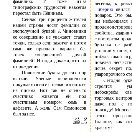
фамилию. И тоже из-за
легенда, к римс
типографских трудностей навсегда
Тиберию
явился 
перестал быть Лёвиным.
подарок. Это бы
Сейчас три процента жителей
им небьющаяся б
нашей страны носят фамилии со
продемонстриров
злополучной буквой
. Чиновники
ё
свойства, ударив
ее совершенно не уважают: ставят
с восторгом проде
точки, только если захотят, а потом
бутылка не разб
сами же признают вариант без
уточнив у гостя, 
точек совершенной другой
нибудь такой иг
фамилией! И поди докажи, кто ты
повелел несчастн
от рождения.
исчез секрет по
Положение буквы до сих пор
ударопрочного сте
шаткое. Ученые периодически
Сегодня букв
покушаются на
с целью изгнать ее
ё
строятся умоп
из письма. Вот так не очень-то
небоскребы, св
счастливо живется ей под
торговых центров
счастливым номером семь в
даже пол с по
алфавите. А жаль! Сам Ломоносов
повсюду! Многое 
был за нее.
этого прозрачн
Главное, как со
красоту?