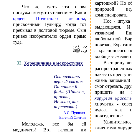
картошкой? Но о
Что ж, пусть эти слова
природой, на
послужат кому-то утешением. Как и
компенсировать.
орден Почетного легиона
,
Нос - штука 
присвоенный Гудьиру, когда тот
выдающаяся. И
пребывал в долговой тюрьме. Сын
уязвимая! Ещ
привез изобретателю орден прямо
любопытной Ва
туда.
повезло, Буратин
а красноносого о
вообще засмеяли п
В старину ли
32.
Хорошилище в мокроступах
распростране
наказать преступн
Она казалась
жизнь запомнил!
верный снимок
смог отрезать, др
Du comme il
faut
... (Шишков,
пришить на м
прости,
хирургия красот
Не знаю, как
хирургия - сове
перевести.)
чудеса как н
A.C. Пушкин
.
повседневное.
Евгений Онегин
Удивительн
Молодежь, все бы ей
клиентами хирург
модничать! Вот галоши им