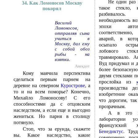
Не один раз 
34. Как Ломоносов Москву
такое стекло,
покорял
разбивалось
необходимость во
Василий
эпохи авто
Ломоносов,
соответственно
отправляя сына
учиться в
аварий, в кото
Москву, дал ему
осыпало остр
с собой обоз
лобового сте
рыбы - на
травмировало. 
взятки.
Вуд придумал и д
Анекдот
более безопасну
Кому маячила перспектива
двумя стеклами п
сделаться первым парнем на
прослойка из
деревне на северном
Курострове
, а
производства д
то и на всем поморье? Конечно,
изобретение ока
Михайло Ломоносову! С его
что дорогим, та
способностями да с отцовским
прозрачным.
наследством, а если еще и выгодно
А в это в
жениться. Но парня в столицу
лаборатории ус
потянуло.
французски
Стоп, что за ерунда, скажете
Бенедиктус
. Тру
вы. Какое наследство, какие
совершенно пос