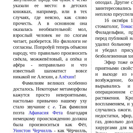
опоздал. Другие 
указали ее место: в детских
заинтересовали
книжках, например, или в тех
неплохо преуспел
случаях, где неясно, как слово
16 октября 1
прочесть. А в основном она
стоматолог,
Томас
оказалась необязательной: мол,
Филадельфии, пр
взрослый человек не по слогам
перед публикой н
читает, разберется. Но филологи не
удалил больному
согласны. Попробуй теперь объясни
и убедил прису
народу, что правильно произносить
безболезненная х
свёкла, можжевёловый, а опёка и
Эфир тоже об
афёра - неправильно и что
приятными свойс
известный шахматист вовсе
и выходе из н
никакой не Алехин, а
Алёхин
!
возбуждение, б
Фамилиям великих особенно
вырывались и
досталось. Некоторые метаморфозы
операционном 
кажутся просто невероятными,
растяжения. Кр
настолько привычно нашему уху
воспламеняем, и 
стало звучание с
. Так фамилия
е
случались ожоги.
поэта
Афанасия Фета
благодаря
недостатки, эфир
немецкому происхождению должна
газ, довольно до
была произноситься как Фёт,
хирургами для ма
Уинстон Черчилль
- как Чёрчилль,