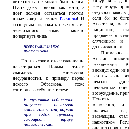
хирургия - дан
литературы не может быть таким.
кому-нибудь при
Пусть дамы говорят как хотят, а
безумная мысль
поэт должен оставаться поэтом,
если бы не было
иначе каждый станет
Расином
! И
Анестезия, мечт
французам подражать незачем - из
пациентов, ст
чужеземного языка можно
прорывом в мед
почерпнуть лишь
случайным и 
невразумительное
долгожданным.
пустословие.
Примерно 
Англии появи
Но в высоком слоге главное не
развлечения. 
перестараться. Новым стилем
вдохнул один из 
слагалось множество
газов - закись а
несуразностей, к примеру перлы
немало удив
некоего Обрезкова, тоже
необычные ощущ
считавшего себя писателем:
возбуждение, прил
Новость расп
В туманном небосклоне
мгновенно, и
рисуется печальная
свита галок, кои, каркая
полвека газ
при водах мутных,
веселящим, ста
сообщают траур
наркотиком. Разу
периодический.
оценила новинку 