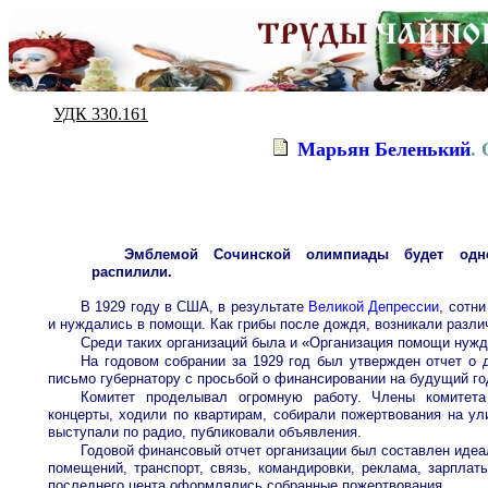
УДК 330.161
Марьян Беленький
.
Эмблемой Сочинской олимпиады будет одн
распилили.
В 1929 году в США, в результате
Великой Депрессии
, сотн
и нуждались в помощи. Как грибы после дождя, возникали разли
Среди таких организаций была и «Организация помощи нуж
На годовом собрании за 1929 год был утвержден отчет о 
письмо губернатору с просьбой о финансировании на будущий го
Комитет проделывал огромную работу. Члены комитета 
концерты, ходили по квартирам, собирали пожертвования на у
выступали по радио, публиковали объявления.
Годовой финансовый отчет организации был составлен идеа
помещений, транспорт, связь, командировки, реклама, зарплаты
последнего цента оформлялись собранные пожертвования.