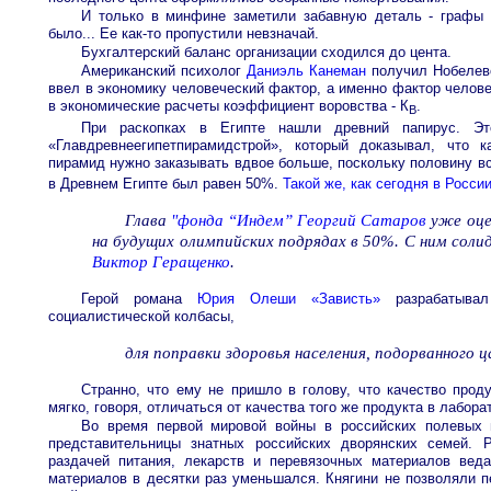
И только в минфине заметили забавную деталь - графы
было... Ее как-то пропустили невзначай.
Бухгалтерский баланс организации сходился до цента.
Американский психолог
Даниэль Канеман
получил Нобелевс
ввел в экономику человеческий фактор, а именно фактор челове
в экономические расчеты коэффициент воровства - К
.
В
При раскопках в Египте нашли древний папирус. Э
«Главдревнеегипетпирамидстрой», который доказывал, что 
пирамид нужно заказывать вдвое больше, поскольку половину все
в Древнем Египте был равен 50%.
Такой же, как сегодня в Росси
Глава
"фонда “Индем”
Георгий Сатаров
уже оце
на будущих олимпийских подрядах в 50%. С ним сол
Виктор Геращенко
.
Герой романа
Юрия Олеши
«Зависть»
разрабатывал
социалистической колбасы,
для поправки здоровья населения, подорванного 
Странно, что ему не пришло в голову, что качество прод
мягко, говоря, отличаться от качества того же продукта в лабо
Во время первой мировой войны в российских полевых 
представительницы знатных российских дворянских семей. Р
раздачей питания, лекарств и перевязочных материалов вед
материалов в десятки раз уменьшался. Княгини не позволяли п