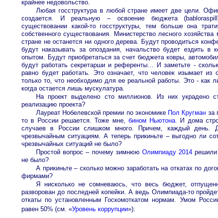
крайнее недовольство.
Любая госструктура в любой стране имеет две цели. Офиц
создается. И реальную – освоение бюджета (babloraspi
существовании какой-то госструктуры, тем больше она трат
собственного существования. Министерство лесного хозяйства
стране не останется ни одного дерева. Будут проводиться конф
будут наказывать за опоздания, начальство будет ездить в 
опытом. Будут приобретаться за счет бюджета ковры, автомоби
будут работать секретарши и референты… И заметьте - скольк
равно будет работать. Это означает, что человек изымает из
только то, что необходимо для ее реальной работы. Это - как 
когда остается лишь мускулатура.
На проект выделено сто миллионов. Из них украдено с
реализацию проекта?
Лауреат Нобелевской премии по экономике
Пол Кругман
за 
то в России решается. Тоже мне,
бином Ньютона
. И дома стро
случаев в России слишком много. Причем, каждый день. Д
чрезвычайным ситуациям. А теперь прикиньте – выгодно ли со
чрезвычайных ситуаций не было?
Простой вопрос – почему зимнюю
Олимпиаду 2014
решили 
не было?
А прикиньте – сколько можно заработать на откатах по дог
фирмами?
Я нисколько не сомневаюсь, что весь бюджет, отпущен
разворован до последней копейки. А ведь Олимпиада-то пройдет
откаты по установленным Госкомоткатом нормам. Умом Росси
равен 50% (см. «
Уровень коррупции
»):