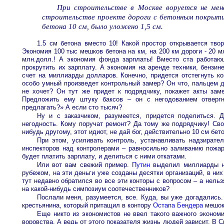
При строительстве в Москве воруется не мен
строительстве проекте дороги с бетонным покрыт
бетона 10 см, было уложено 1,5 см.
1.5 см бетона вместо 10! Какой простор открывается тво
Экономия 100 тыс мешков бетона на км, на 200 км дороги - 20 м
млн.долл.! А экономия фонда зарплаты! Вместо ста работа
прокрутить их зарплату. А экономия на аренде техники, бензине
счет на миллиарды долларов. Конечно, придется отстегнуть ком
особо умный произведет контрольный замер? Он что, пальцем 
не хочет? Он тут же придет к подрядчику, покажет акты заме
Предложить ему штуку баксов – он с негодованием отвергн
предлагать?» А если сто тысяч?
Ну и с заказчиком, разумеется, придется поделиться. Д
негодность. Кому поручат ремонт? Да тому же подрядчику! Сво
нибудь другому, этот идиот, не дай бог, действительно 10 см бет
При этом, усиливать контроль, устанавливать надзирател
инспекторов над контролерами – равносильно заливанию пожар
будет платить зарплату, и делиться с ними откатами.
Или вот вам свежий пример.
Путин
выделил миллиарды на
рубежом, на эти деньги уже созданы десятки организаций, в ни
тут недавно обратился во все эти конторы с вопросом – а нельз
на какой-нибудь симпозиум соотечественников?
Послали меня, разумеется, все. Куда, вы уже догадались.
крестьянина, который притащил в контору
Остапа Бендера
мешок 
Еще никто из экономистов не ввел такого важного эконом
воровства. А ведь от этого показателя жизнь людей зависит. В 