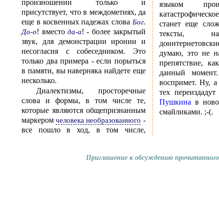
произношении только и
языком прои
присутствует, что в междометиях, да
катастрофическ
еще в косвенных падежах слова
.
Бог
станет еще сло
! вместо
! - более закрытый
До-о
да-а
тексты, н
звук, для демонстрации иронии и
доинтернетовс
несогласия с собеседником. Это
думаю, это не н
только два примера - если порыться
препятствие, ка
в памяти, вы наверняка найдете еще
данный момент
несколько.
воспримет. Ну, а
Диалектизмы, просторечные
тех переиздаду
слова и формы, в том числе те,
Пушкина
в ново
которые являются общепризнанным
смайликами. ;-(.
маркером
-
человека необразованного
все пошло в ход, в том числе,
Приглашение к обсуждению прочитанного