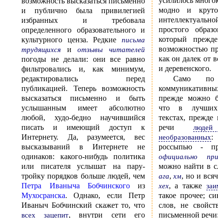
усилилось многок
возможность высказаться письменно
модно и круто
и публично была привилегией
интеллектуально
избранных и требовала
простого образо
определенного образовательного и
который прежд
культурного ценза. Редкие
письма
возможностью пр
и
трудящихся
отзывы читателей
как он далек от 
погоды не делали: они все равно
и деревенского.
фильтровались и, как минимум,
редактировались перед
Само по
публикацией. Теперь возможность
коммуникативн
высказаться письменно и быть
прежде можно б
услышанным имеет абсолютно
что в лучших 
любой, худо-бедно научившийся
текстах, прежде
писать и имеющий доступ к
речи
люде
Интернету. Да, разумеется, вес
:
необразованных
высказываний в Интернете не
ро
одинаков: какого-нибудь политика
официально при
или писателя услышат на пару-
мо
тройку порядков больше людей, чем
,
, но и вся
ага
хм
Петра Иваныча Бобчинского
из
, а также
хех
заи
Мухосранска
. Однако, если Петр
такое прочее; синтаксис и порядок
Иваныч Бобчинский скажет то, что
слов, не свойс
, внутри сети его
всех зацепит