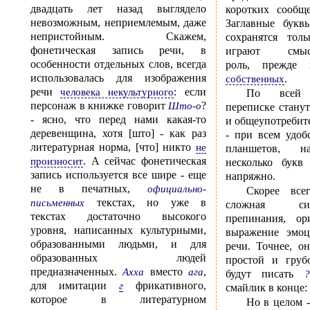
двадцать лет назад выглядело
коротких сообщ
невозможным, неприемлемым, даже
Заглавные букв
непристойным. Скажем,
сохранятся тол
фонетическая запись речи, в
играют смыслоразличительную
особенности отдельных слов, всегда
роль, прежде
использовалась для изображения
.
собственных
речи
: если
человека некультурного
По всей 
персонаж в книжке говорит
?
Што-о
переписке стану
- ясно, что перед нами какая-то
и общеупотребит
деревенщина, хотя [што] - как раз
- при всем удоб
литературная норма, [что] никто
не
планшетов, н
. А сейчас фонетическая
произносит
несколько букв
запись используется все шире - еще
напряжно.
не в печатных,
официально-
Скорее все
текстах, но уже в
письменных
сложная си
текстах достаточно высокого
препинания, ор
уровня, написанных культурными,
выражение эмо
образованными людьми, и для
речи. Точнее, о
образованных людей
простой и груб
предназначенных.
вместо
,
Ахха
ага
будут писать
?
для имитации
фрикативного,
г
смайлик в конце:
которое в литературном
Но в целом -