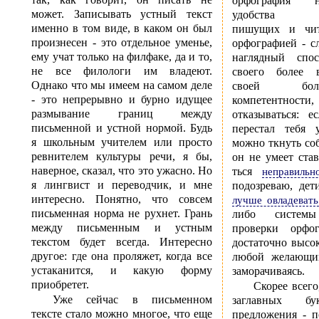
орфография н
может. Записывать устный текст
удобства вз
именно в том виде, в каком он был
пишущих и чит
произнесен - это отдельное уменье,
орфографией - 
ему учат только на филфаке, да и то,
наглядный спо
не все филологи им владеют.
своего более в
Однако что мы имеем на самом деле
своей бол
- это непрерывно и бурно идущее
компетентност
размывание границ между
отказываться: е
письменной и устной нормой. Будь
перестал тебя у
я школьным учителем или просто
можно ткнуть соб
ревнителем культуры речи, я бы,
он не умеет став
наверное, сказал, что это ужасно. Но
ться
неправиль
я лингвист и переводчик, и мне
подозреваю, де
интересно. Понятно, что совсем
лучше овладеват
письменная норма не рухнет. Грань
либо системы 
между письменным и устным
проверки орфо
текстом будет всегда. Интересно
достаточно высо
другое: где она проляжет, когда все
любой желающи
устаканится, и какую форму
заморачиваясь.
приобретет.
Скорее всег
Уже сейчас в письменном
заглавных б
тексте стало можно многое, что еще
предложения - п