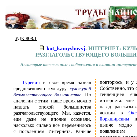
УДК 808.1
kot_kamyshovyj
. ИНТЕРНЕТ: КУЛ
РАЗГЛАГОЛЬСТВУЮЩЕГО БОЛЬШИ
Некоторые отвлеченные соображения о влиянии интернет
повторюсь, и у 
Гуревич
в свое время назвал
Собственно, это
средневековую культуру
культурой
тенденцией ещ
. По
безмолвствующего большинства
интернета: мне
аналогии с этим, наше время можно
назад рассказыв
назвать эпохой большинства
лекции в
Окс
разглагольствующего. Мы, кажется,
йоркширским
пр
еще даже не вполне осознали,
нынче модно и круто, но с
насколько сильно все переменилось
появлением 
с появлением Интернета. Раньше