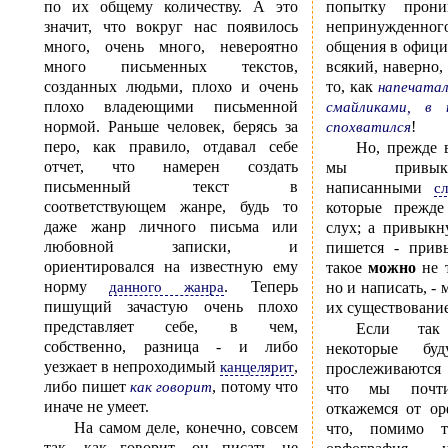
по их общему количеству. А это
попытку проникнуть из сферы
значит, что вокруг нас появилось
непринужденн
много, очень много, невероятно
общения в официальную 
много письменных текстов,
всякий, наверно
созданных людьми, плохо и очень
то, как
напечатал дело
плохо владеющими письменной
смайликами, в 
нормой. Раньше человек, берясь за
!
спохватился
перо, как правило, отдавал себе
Но, прежде всего, в Интернете
отчет, что намерен создать
мы привыкл
письменный текст в
написанными
с
соответствующем жанре, будь то
которые прежде
даже жанр личного письма или
слух; а привыкнув видеть, как это
любовной записки, и
пишется - прив
ориентировался на известную ему
такое
можно
не только произнести,
норму
. Теперь
данного жанра
но и написать, -
пишущий зачастую очень плохо
их существовани
представляет себе, в чем,
Если так
собственно, разница - и либо
некоторые буд
уезжает в непроходимый
,
канцелярит
прослеживаются 
либо пишет
, потому что
как говорит
что мы почт
иначе не умеет.
откажемся от о
На самом деле, конечно, совсем
что, помимо т
так, как говорит, он писать не