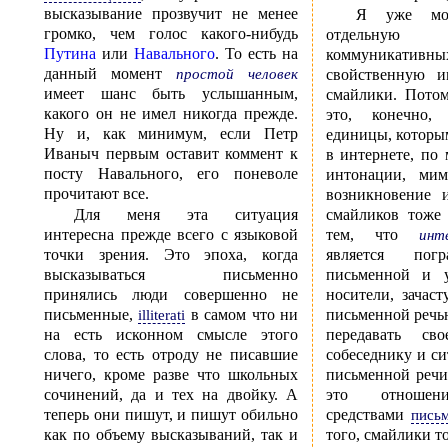
высказывание прозвучит не менее
Я уже мо
громко, чем голос какого-нибудь
отдельну
Путина
или
Навального
. То есть на
коммуникати
данный момент
простой человек
свойственную и
имеет шанс быть услышанным,
смайлики. Пото
какого он не имел никогда прежде.
это, конечно,
Ну и, как минимум, если Петр
единицы, которыми лю
Иваныч первым оставит коммент к
в интернете, по
посту Навального, его поневоле
интонации, ми
прочитают все.
возникновение 
Для меня эта ситуация
смайликов тоже
интересна прежде всего с языковой
тем, что
инт
точки зрения. Это эпоха, когда
является пог
высказываться письменно
письменной и устн
принялись люди совершенно не
носители, зачас
письменные,
в самом что ни
письменной речью:
illiterati
на есть исконном смысле этого
передавать св
слова, то есть отроду не писавшие
собеседнику и с
ничего, кроме разве что школьных
письменной речи
сочинений, да и тех на двойку. А
это отношени
теперь они пишут, и пишут обильно
средствами
пись
как по объему высказываний, так и
того, смайлики т