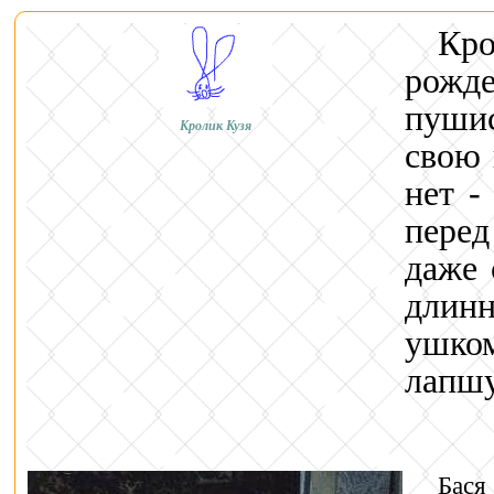
Кро
рож
пуши
Кролик Кузя
свою 
нет -
пере
даже 
длин
ушко
лапшу
Бася