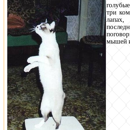
голубые
три ком
лапах,
последн
поговор
мышей и