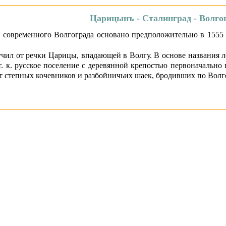
Царицынъ - Сталинград - Волго
 современного Волгограда основано предположительно в 1555 
чил от речки Царицы, впадающей в Волгу. В основе названия леж
 т. к. русское поселение с деревянной крепостью первоначальн
т степных кочевников и разбойничьих шаек, бродивших по Волг