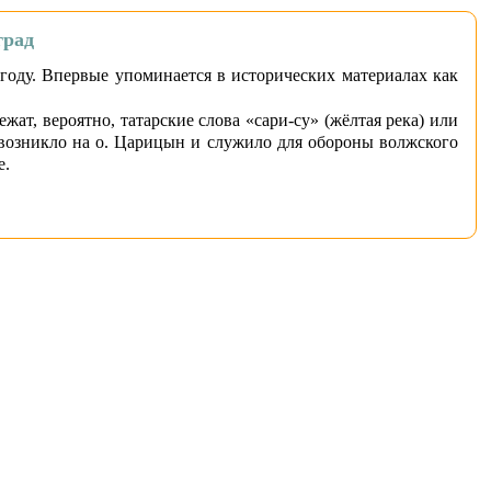
град
году. Впервые упоминается в исторических материалах как
ат, вероятно, татарские слова «сари-су» (жёлтая река) или
о возникло на о. Царицын и служило для обороны волжского
е.