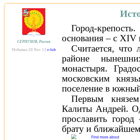
Исто
Город-крепость
основания – с XIV 
СЕРПУХОВ, Россия
Считается, что
Побывал 20 Nov 13
e-lub
районе нынешн
монастыря. Градо
московским князь
поселение в южный
Первым князем
Калиты Андрей. О
прославить город
брату и ближайшем