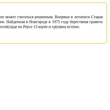
 не может считаться решенным. Впервые в летописи Старая
ени. Найденная в Новгороде в 1975 году берестяная грамота
тоб(о)уде въ Роусе 13 коуне и гр(и)вна истине.