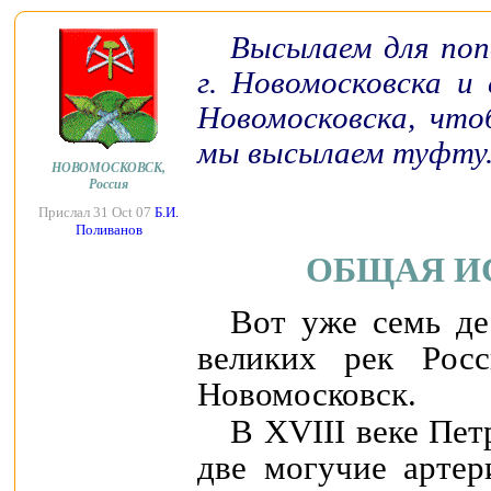
Высылаем для поп
г. Новомосковска и 
Новомосковска, что
мы высылаем туфту
НОВОМОСКОВСК,
Россия
Прислал 31 Oct 07
Б.И.
Поливанов
ОБЩАЯ И
Вот уже семь де
великих pек Pос
Новомосковск.
В XVIII веке Пет
две могучие аpтеp