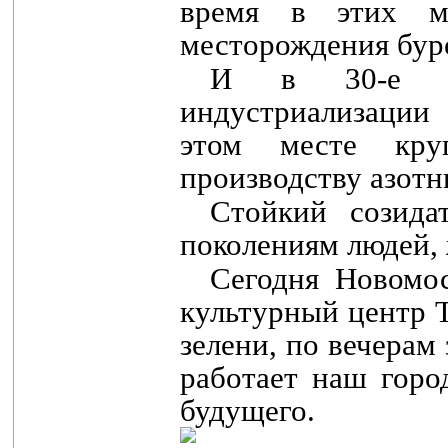
вpемя в этих м
местоpождения буро
И в 30-е го
индустриализации
этом месте кpу
пpоизводству азотн
Стойкий созид
поколениям людей, 
Сегодня Новомо
культурный центp Т
зелени, по вечеpам
pаботает наш гоpо
будущего.