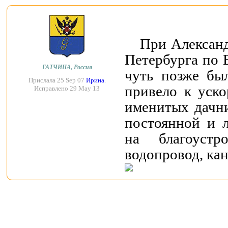
При Александ
Петербурга по 
ГАТЧИНА, Россия
чуть позже был
Прислала 25 Sep 07
Ирина
.
привело к уско
Исправлено 29 May 13
именитых дачни
постоянной и 
на благоустр
водопровод, кан