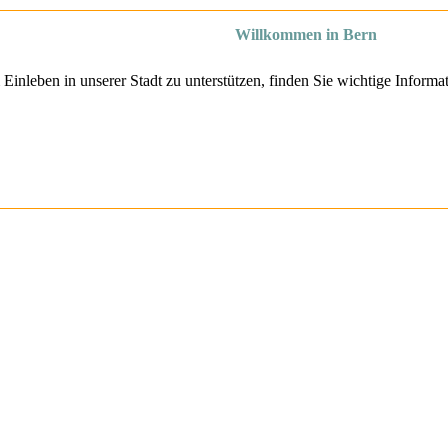
Willkommen in Bern
Einleben in unserer Stadt zu unterstützen, finden Sie wichtige Informa