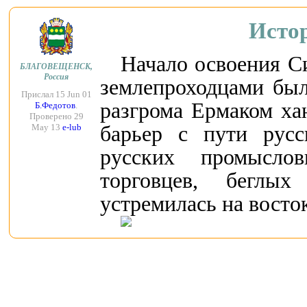
Исто
Начало освоения С
БЛАГОВЕЩЕНСК,
Россия
землепроходцами был
Прислал 15 Jun 01
разгрома Ермаком ха
Б.Федотов
.
Проверено 29
барьер с пути русс
May 13
e-lub
русских промыслови
торговцев, беглы
устремилась на восто