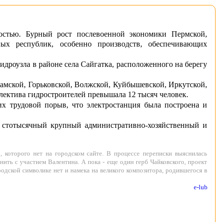
мостью. Бурный рост послевоенной экономики Пермской,
ных республик, особенно производств, обеспечивающих
дроузла в районе села Сайгатка, расположенного на берегу
Камской, Горьковской, Волжской, Куйбышевской, Иркутской,
лектива гидростроителей превышала 12 тысяч человек.
х трудовой порыв, что электростанция была построена и
 стотысячный крупный административно-хозяйственный и
 которого нет на городском сайте. В процессе переписки выяснилась
ить с участием Валентина. А пока - еще один герб Чайковского, проект
родской символике нет и намека на великого композитора, родившегося в
e-lub