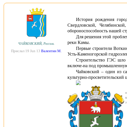
История рождения город
Свердловской, Челябинской
обороноспособность нашей ст
Для решения этой проблем
реки Камы.
ЧАЙКОВСКИЙ, Россия.
Первые строители Воткинс
Прислал 19 Jun 13
Валентин М.
Усть-Каменогорской гидроэлек
Строительство ГЭС шло 
включе-на под промышленную 
Чайковский – один из с
культурно-просветительский 
н
к
э