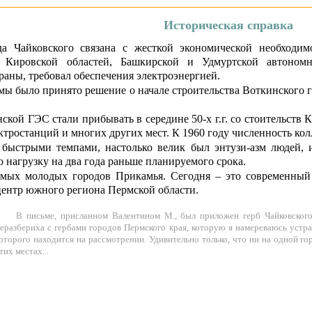
Историческая справка
а Чайковского связана с жесткой экономической необходи
, Кировской областей, Башкирской и Удмуртской автоном
раны, требовал обеспечения электроэнергией.
ы было принято решение о начале строительства Воткинского ги
кой ГЭС стали прибывать в середине 50-х г.г. со стоительств 
тростанций и многих других мест. К 1960 году численность кол
быстрыми темпами, настолько велик был энтузи-азм людей, и
нагрузку на два года раньше планируемого срока.
амых молодых городов Прикамья. Сегодня – это современный
центр южного региона Пермской области.
В письме, присланном Валентином М., был приложен герб Чайковского,
еразбериха с гербами городов Пермского края, которую я намереваюсь устран
оторого находится на рассмотрении. Удивительно только, что ни на одной го
тих местах...