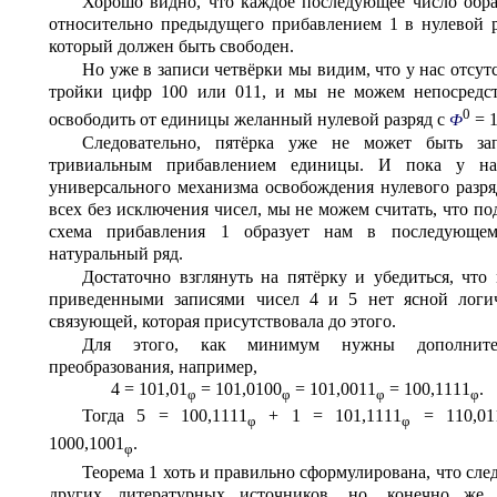
Хорошо видно, что каждое последующее число обра
относительно предыдущего прибавлением 1 в нулевой р
который должен быть свободен.
Но уже в записи четвёрки мы видим, что у нас отсут
тройки цифр 100 или 011, и мы не можем непосредс
0
освободить от единицы желанный нулевой разряд с
= 1
Ф
Следовательно, пятёрка уже не может быть за
тривиальным прибавлением единицы. И пока у на
универсального механизма освобождения нулевого разря
всех без исключения чисел, мы не можем считать, что по
схема прибавления 1 образует нам в последующем
натуральный ряд.
Достаточно взглянуть на пятёрку и убедиться, что
приведенными записями чисел 4 и 5 нет ясной логи
связующей, которая присутствовала до этого.
Для этого, как минимум нужны дополните
преобразования, например,
4 = 101,01
= 101,0100
= 101,0011
= 100,1111
.
φ
φ
φ
φ
Тогда 5 = 100,1111
+ 1 = 101,1111
= 110,01
φ
φ
1000,1001
.
φ
Теорема 1 хоть и правильно сформулирована, что след
других литературных источников, но, конечно же