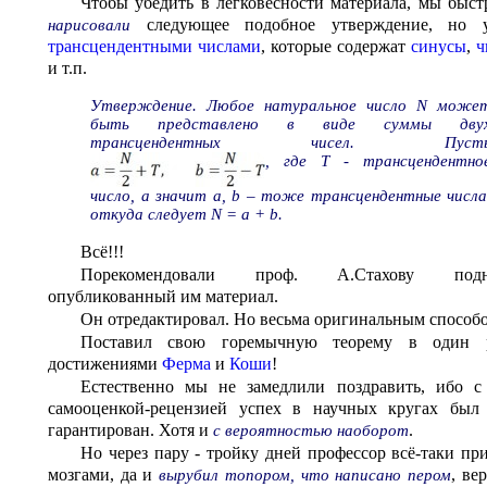
Чтобы убедить в легковесности материала, мы быст
следующее подобное утверждение, но 
нарисовали
трансцендентными числами
, которые содержат
синусы
,
ч
и т.п.
Утверждение. Любое натуральное число N може
быть представлено в виде суммы дву
, где T - трансцендентно
число, а значит a, b – тоже трансцендентные числа
откуда следует N = a + b.
Всё!!!
Порекомендовали проф. А.Стахову подн
опубликованный им материал.
Он отредактировал. Но весьма оригинальным способо
Поставил свою горемычную теорему в один 
достижениями
Ферма
и
Коши
!
Естественно мы не замедлили поздравить, ибо с
самооценкой-рецензией успех в научных кругах был
гарантирован. Хотя и
.
с вероятностью наоборот
Но через пару - тройку дней профессор всё-таки пр
мозгами, да и
, ве
вырубил топором, что написано пером