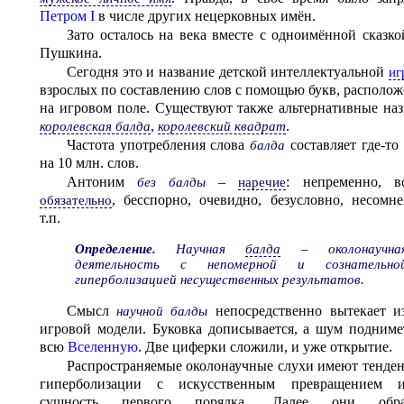
Петром I
в числе других нецерковных имён.
Зато осталось на века вместе с одноимённой сказко
Пушкина.
Сегодня это и название детской интеллектуальной
иг
взрослых по составлению слов с помощью букв, располо
на игровом поле. Существуют также альтернативные наз
,
.
королевская балда
королевский квадрат
Частота употребления слова
составляет где-то 
балда
на 10 млн. слов.
Антоним
–
: непременно, вс
без балды
наречие
, бесспорно, очевидно, безусловно, несомн
обязательно
т.п.
Определение.
Научная
балда
– околонаучна
деятельность с непомерной и сознательно
гиперболизацией несущественных результатов.
Смысл
непосредственно вытекает и
научной балды
игровой модели. Буковка дописывается, а шум подниме
всю
Вселенную
. Две циферки сложили, и уже открытие.
Распространяемые околонаучные слухи имеют тенде
гиперболизации с искусственным превращением 
сущность первого порядка. Далее они обра