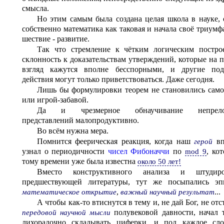
смысла.
Но этим самым была создана целая школа в науке, 
собственно математика как таковая и начала своё триумф
шествие - развитие.
Так что стремление к чётким логическим постро
склонность к доказательствам утверждений, которые на 
взгляд кажутся вполне бесспорными, и другие по
действия могут только приветствоваться. Даже сегодня.
Лишь бы формулировки теорем не становились сам
или игрой-забавой.
Да и чрезмерное обнаучивание непрел
представлений малопродуктивно.
Во всём нужна мера.
Помнится феерическая реакция, когда наш
вп
герой
узнал о периодичности
чисел Фибоначчи
по
, ко
mod 9
тому времени уже была известна
около 50 лет!
Вместо конструктивного анализа и штудиро
предшествующей литературы, тут же посыпались эп
,
...
математическое открытие
важный научный результат
А чтобы как-то втиснутся в тему и, не дай Бог, не отс
полувековой давности, начал 
передовой научной мысли
лихорадочно складывать циферки, и под каждое сложение