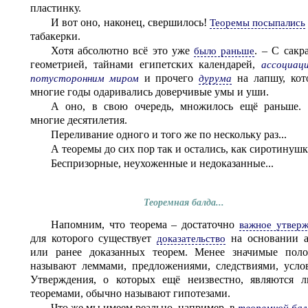
пластинку.
И вот оно, наконец, свершилось!
Теоремы посыпались
табакерки.
Хотя абсолютно всё это уже
. – С сакр
было раньше
геометрией, тайнами египетских календарей,
ассоциац
и прочего
на лапшу, которыми
потусторонним миром
дурума
многие годы одаривались доверчивые умы и уши.
А оно, в свою очередь, множилось ещё раньше.
многие десятилетия.
Переливание одного и того же по нескольку раз...
А теоремы до сих пор так и остались, как сиротинушк
Беспризорные, неухоженные и недоказанные...
Теоремная балда...
Напомним, что теорема – достаточно
важное утвер
для которого существует
на основании 
доказательство
или ранее доказанных теорем. Менее значимые пол
называют леммами, предложениями, следствиями, усло
Утверждения, о которых ещё неизвестно, являются 
теоремами, обычно называют гипотезами.
Что же мы имеем реально, например, в
теоремной бал