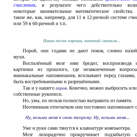
счисления
, в результате чего действительно возн
некоторые занимательные математические свойства.
такие же, как, например, для 11 в 12-ричной системе счи
или 59 в 60-ричной и т.п.
Наша песня хороша, начинай сначала...
Порой, они годами не дают покоя, словно назо
мухи.
Воспалённый мозг ими бредит, воспроизводя с
картинки из прошлого, где незаконченные вопрос
маниакальные напоминания, всплывают перед глазами,
быть востребованными и разрешёнными.
Так и у нашего
. Конечно, можно выбросить или
героя
собственные рукописи.
Но, увы, их нельзя полностью вытравить из памяти.
Неотвязным отпечатком они постоянно напоминают о
Ну, возьми меня в свою теорему. Ну, возьми меня...
Уже и руки сами тянутся к клавиатуре компьютера.
Мозг лихорадочно прокручивает подзабытую с