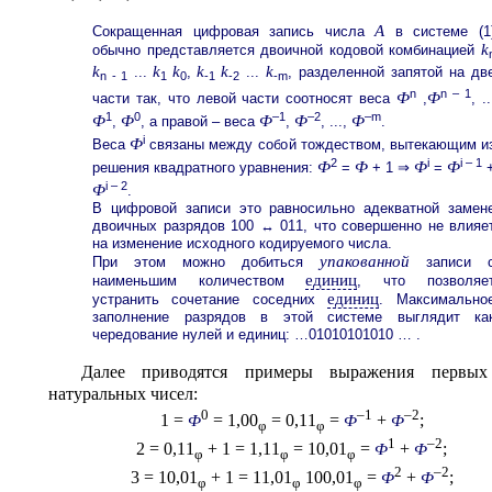
A
Сокращенная цифровая запись числа
в системе (1
k
обычно представляется двоичной кодовой комбинацией
k
k
k
k
k
k
...
,
...
, разделенной запятой на дв
n - 1
1
0
-1
-2
-m
n
n – 1
Ф
Ф
части так, что левой части соотносят веса
,
, ..
1
0
–1
–2
–m
Ф
Ф
Ф
Ф
Ф
,
, а правой – веса
,
, ...,
.
i
Ф
Веса
связаны между собой тождеством, вытекающим и
2
i
i – 1
Ф
Ф
Ф
Ф
решения квадратного уравнения:
=
+ 1 ⇒
=
i – 2
Ф
.
В цифровой записи это равносильно адекватной замен
двоичных разрядов 100 ↔ 011, что совершенно не влияе
на изменение исходного кодируемого числа.
упакованной
При этом можно добиться
записи 
единиц
наименьшим количеством
, что позволяе
единиц
устранить сочетание соседних
. Максимально
заполнение разрядов в этой системе выглядит ка
чередование нулей и единиц: …01010101010 … .
Далее приводятся примеры выражения первых
натуральных чисел:
0
–1
–2
1 =
= 1,00
= 0,11
=
+
;
Ф
Ф
Ф
φ
φ
1
–2
2 = 0,11
+ 1 = 1,11
= 10,01
=
+
;
Ф
Ф
φ
φ
φ
2
–2
3 = 10,01
+ 1 = 11,01
100,01
=
+
;
Ф
Ф
φ
φ
φ