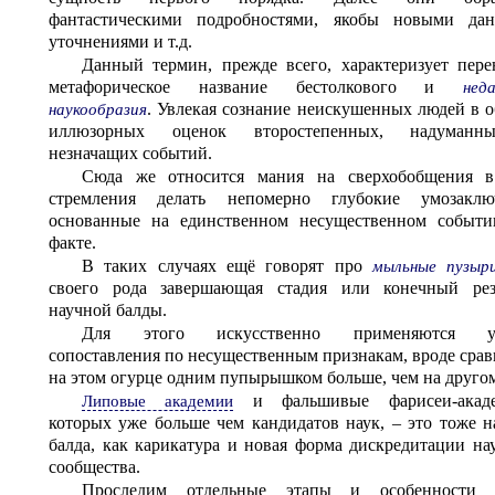
фантастическими подробностями, якобы новыми да
уточнениями и т.д.
Данный термин, прежде всего, характеризует пере
метафорическое название бестолкового и
неда
. Увлекая сознание неискушенных людей в о
наукообразия
иллюзорных оценок второстепенных, надуман
незначащих событий.
Сюда же относится мания на сверхобобщения в
стремления делать непомерно глубокие умозаключ
основанные на единственном несущественном событ
факте.
В таких случаях ещё говорят про
мыльные пузыр
своего рода завершающая стадия или конечный рез
научной балды.
Для этого искусственно применяются у
сопоставления по несущественным признакам, вроде срав
на этом огурце одним пупырышком больше, чем на друго
и фальшивые фарисеи-акаде
Липовые академии
которых уже больше чем кандидатов наук, – это тоже н
балда, как карикатура и новая форма дискредитации на
сообщества.
Проследим отдельные этапы и особенности 