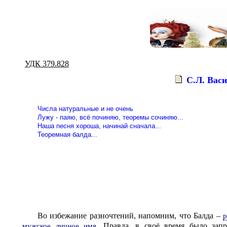
УДК 379.828
С.Л. Вас
Числа натуральные и не очень
Лужу - паяю, всё починяю, теоремы сочиняю...
Наша песня хороша, начинай сначала...
Теоремная балда...
Во избежание разночтений, напомним, что Балда –
р
. Правда, в своё время было зап
мужское личное имя