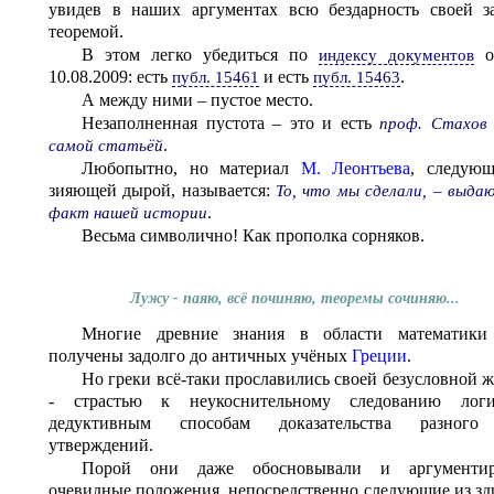
увидев в наших аргументах всю бездарность своей з
теоремой.
В этом легко убедиться по
о
индексу документов
10.08.2009: есть
и есть
.
публ. 15461
публ. 15463
А между ними – пустое место.
Незаполненная пустота – это и есть
проф. Стахов
.
самой статьёй
Любопытно, но материал
М. Леонтьева
, следую
зияющей дырой, называется:
То, что мы сделали, – выда
.
факт нашей истории
Весьма символично! Как прополка сорняков.
Лужу - паяю, всё починяю, теоремы сочиняю...
Многие древние знания в области математики
получены задолго до античных учёных
Греции
.
Но греки всё-таки прославились своей безусловной 
- страстью к неукоснительному следованию лог
дедуктивным способам доказательства разного
утверждений.
Порой они даже обосновывали и аргументир
очевидные положения, непосредственно следующие из зд