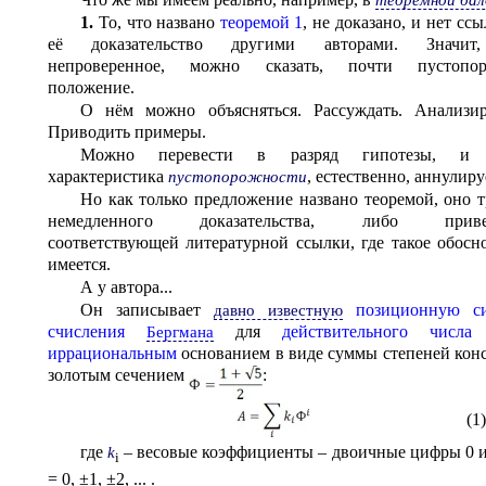
1.
То, что названо
теоремой 1
, не доказано, и нет сс
её доказательство другими авторами. Значит
непроверенное, можно сказать, почти пустопор
положение.
О нём можно объясняться. Рассуждать. Анализир
Приводить примеры.
Можно перевести в разряд гипотезы, и 
характеристика
, естественно, аннулиру
пустопорожности
Но как только предложение названо теоремой, оно т
немедленного доказательства, либо приве
соответствующей литературной ссылки, где такое обосн
имеется.
А у автора...
Он записывает
позиционную с
давно известную
счисления
для
действительного числа
Бергмана
иррациональным
основанием в виде суммы степеней кон
золотым сечением
:
(1)
где
– весовые коэффициенты – двоичные цифры 0 и
k
i
= 0, ±1, ±2, ... .