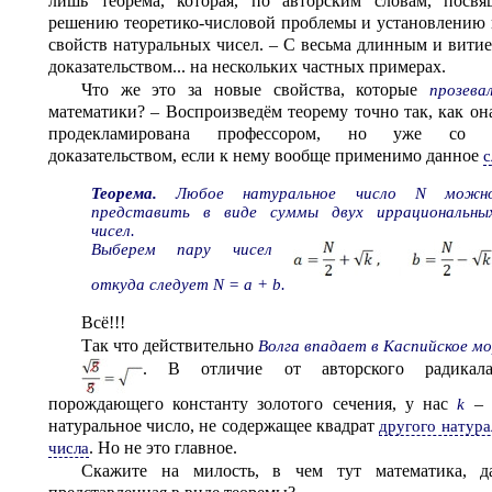
лишь теорема, которая, по авторским словам, посвя
решению теоретико-числовой проблемы и установлению
свойств натуральных чисел. – С весьма длинным и вити
доказательством... на нескольких частных примерах.
Что же это за новые свойства, которые
прозева
математики? – Воспроизведём теорему точно так, как он
продекламирована профессором, но уже со 
доказательством, если к нему вообще применимо данное
с
Теорема.
Любое натуральное число N можн
представить в виде суммы двух иррациональны
чисел.
Выберем пару чисел
откуда следует N = a + b.
Всё!!!
Так что действительно
Волга впадает в Каспийское м
. В отличие от авторского радик
порождающего константу золотого сечения, у нас
– 
k
натуральное число, не содержащее квадрат
другого натура
. Но не это главное.
числа
Скажите на милость, в чем тут математика, д