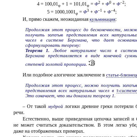
2
0
–2
4 = 100,01
+ 1 = 101,01
=
+
+
;
Ф
Ф
Ф
φ
φ
3
–1
–4
5 = 1000,1001
=
+
+
;
Ф
Ф
Ф
φ
И, прямо скажем, неожиданная
:
кульминация
Продолжая этот процесс до бесконечности, можн
получить
представления всех натуральны
золотые
чисел в системе Бергмана, что дает основани
сформулировать теорему:
Теорема 1.
Любое натуральное число в систем
Бергмана представляется в виде конечной сумм
степеней золотой пропорции.
Или подобное алогичное заключение в
статье-близнец
Продолжая этот процесс, можно получить
золоты
представления всех натуральных чисел в
τ-системе
Это означает, что мы доказали теорему 1.
– От такой
логики древние греки потеряли 
мудрой
речи.
Естественно, выше приведенная цепочка записей и 
не может считаться доказательством. В этом легко убе
даже на отображенных примерах.