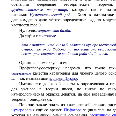
объявлять очередные эзотерические теоремы
, которые так и начинались
фундаментальные теоремищи
словами:
. Хотя в математике
Нумерологический ряд...
давным-давно дано чёткое определение: ряд по моду
частности mod 9.
Ну, точно,
.
королевская балда
Да ещё и с
:
мистикой
это означает, что число 9 является нумерологическо
сущностью ряда Фибоначчи, то есть оно выражае
некоторые сакральные свойства ряда Фибоначчи.
Одним словом оккультизм.
Профессору-эзотерику невдомёк, что точно та
качества характерны для любого целого осн
сакральные
, – так называемые
.
m
периоды Пизано
Именно это должно было стать определяющим ст
для учёного в теории чисел, но никак не сакрально-
нумерологическая окраска девятки, да ещё возведенная 
теоремы - однодневки.
Полезно также знать из классической теории чисе
нумерология
ещё со времён
Пифагора
зациклилась на де
которая на единичку меньше основания
десятичной с