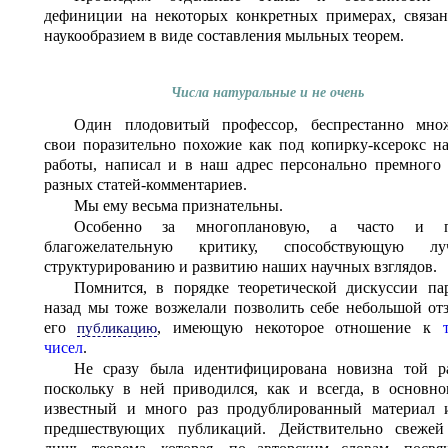
дефиниции на некоторых конкретных примерах, связа
наукообразием в виде составления мыльных теорем.
Числа натуральные и не очень
Один плодовитый профессор, беспрестанно мно
свои поразительно похожие как под копирку-ксерокс н
работы, написал и в наш адрес персонально премного
разных статей-комментариев.
Мы ему весьма признательны.
Особенно за многоплановую, а часто и п
благожелательную критику, способствующую лу
структурированию и развитию наших научных взглядов.
Помнится, в порядке теоретической дискуссии па
назад мы тоже возжелали позволить себе небольшой от
его
, имеющую некоторое отношение к
публикацию
чисел
.
Не сразу была идентифицирована новизна той р
поскольку в ней приводился, как и всегда, в основн
известный и много раз продублированный материал 
предшествующих публикаций. Действительно свеже