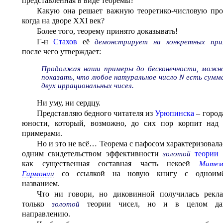
представленная в виде теоремы?
Какую она решает важную теоретико-числовую про
когда на дворе XXI век?
Более того, теорему принято доказывать!
Г-н
Стахов
её
демонстрирует на конкретных при
после чего утверждает:
Продолжая наши примеры до бесконечности, можн
показать, что любое натуральное число N есть сумм
двух иррациональных чисел.
Ни уму, ни сердцу.
Представляю бедного читателя из
Урюпинска
– город
юности, который, возможно, до сих пор корпит над
примерами.
Но и это не всё… Теорема с пафосом характеризовала
одним свидетельством эффективности
теории 
золотой
как существенная составная часть некоей
Матем
со ссылкой на новую книгу с одноим
Гармони
и
названием.
Что ни говори, но диковинной получилась рекл
только
теории чисел, но и в целом да
золотой
направлению.