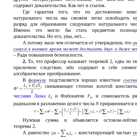
содержит доказательства. Как нет и ссылок.
Где гарантия того, что по достижению некот
натурального числа мы сможем легко освободить н
разряд для образования следующего натурального чи
Именно это могло бы стать предметом полноце
доказательства. Но его, увы, нет...
А потому мало чем отличается от утверждения, что
з
синуса в военное время может достигать двух и даже ч
– Ради повышения безопасности.
2.
То, что профессор называет теоремой 2, едва ли тя
приличное следствие, ибо содержит в себе элемен
алгебраическое преобразование.
В
подставляется хорошо известное
формулу
соотн
, связывающее степени золотой констан
числами Люка
и Фибоначчи
, и сомножитель р
L
F
i
i
радикалом в разложении целого числа
приравнивается 
N
.
Нулевая сумма и объявляется остовом-лейтмо
теоремы 2.
А равенство
– констатирующей частью
т