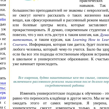
практических
ним
навыков. Так
хи.
большинство преподавателей не знакомы с неврологией
них,
не смогут ничего рассказать о таких жизненно ва
ейн
вещах, как сфокусированный и рассеянный режим мышл
ощью
или болевые центры мозга, которые заставляют
к уж
прокрастинировать. Я думаю, современным студентам 
кам,
повезло, что у них есть доступ к таким книгам, как
Дума
о не
, и таким курсам, как
математик
Learning How to Lea
ал о
. Информация, которая там дается, будет полезн
Coursera
юдей
любого человека, который чему-то учится. Было бы здо
тся,
если бы все эти подходы естественным образом встраив
тает
в школьное и университетское образование. К счастью
его
уже начинает происходить.
дать
ять
Все озарения, будто нашептанные кем-то свыше, связаны
включением рассеянного режима мышления после долгого пе
ния
сосредоточенной работы
еты:
ерк
Изменять университетские подходы к обучению - эт
рда
равно что переносить кладбище в другое место. Мы не 
я с
ожидать этого от самих мертвецов. Я уверена,
на с
университеты смогут измениться только в резуль