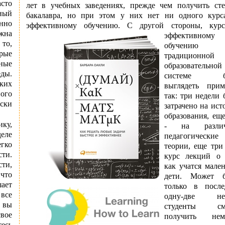
сто
лет в учебных заведениях, прежде чем получить сте
ный
бакалавра, но при этом у них нет ни одного курс
енно
эффективному обучению.
С другой стороны, кур
ажна
эффективному
 то,
обучени
рые
традиционной
ные
образовательной
еды.
системе бу
ких
выглядеть прим
ого
так: три недели 
ски
затрачено на ис
образования, ещ
ику,
- на различ
деле
педагогические
гко
теории, еще три
сти.
курс лекций о 
ти,
как учатся мале
 что
дети. Может б
ает
только в после
 все
одну-две не
а вы
студенты см
вое
получить нем
есь