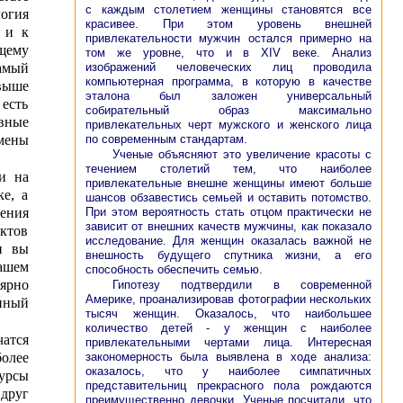
с каждым столетием женщины становятся все
огия
красивее. При этом уровень внешней
 и к
привлекательности мужчин остался примерно на
щему
том же уровне, что и в XIV веке. Анализ
изображений человеческих лиц проводила
амый
компьютерная программа, в которую в качестве
выше
эталона был заложен универсальный
 есть
собирательный образ максимально
вные
привлекательных черт мужского и женского лица
по современным стандартам.
емены
Ученые объясняют это увеличение красоты с
течением столетий тем, что наиболее
и на
привлекательные внешне женщины имеют больше
е, а
шансов обзавестись семьей и оставить потомство.
При этом вероятность стать отцом практически не
ения
зависит от внешних качеств мужчины, как показало
ктов
исследование. Для женщин оказалась важной не
и вы
внешность будущего спутника жизни, а его
ашем
способность обеспечить семью.
ярно
Гипотезу подтвердили в современной
Америке, проанализировав фотографии нескольких
нный
тысяч женщин. Оказалось, что наибольшее
количество детей - у женщин с наиболее
чатся
привлекательными чертами лица. Интересная
закономерность была выявлена в ходе анализа:
более
оказалось, что у наиболее симпатичных
урсы
представительниц прекрасного пола рождаются
 друг
преимущественно девочки. Ученые посчитали, что