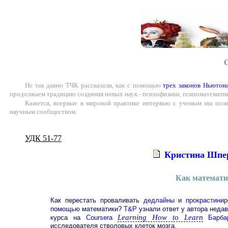
Не так давно ТЧК рассказали, как с помощью
трех законов Ньютон
продолжаем традицию создания новых наук - психофизики, психоматемати
Кажется, впервые в мировой практике интервью с ученым мы пози
научным сообществом.
УДК 51-77
Кристина Шпе
Как математи
Как перестать проваливать
дедлайны
и
прокрастинир
помощью математики?
T&P
узнали ответ у автора нед
Learning How to Learn
курса на
Coursera
Барб
исследователя стволовых клеток мозга.