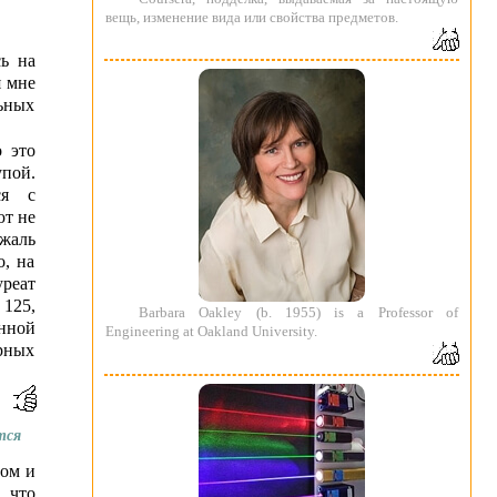
вещь, изменение вида или свойства предметов.
сь на
я мне
льных
 это
упой.
ся с
ют не
 жаль
о, на
реат
 125,
Barbara Oakley (b. 1955) is a Professor of
енной
Engineering at Oakland University.
орных
тся
ом и
, что