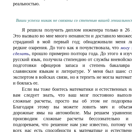
реальностью.
Ваши успехи никак не связаны со степенью вашей гениально
Я решила получить диплом инженера только в 26 
Это вызвало во мне много ненависти и доставило множе
страданий в мой первый год; обнадеживали меня л
редкие озарения. До того как я почувствовала, что
могу
, прошло примерно полтора года. До этого я изу
сделать
русский язык, получила стипендию от службы вневойск
подготовки офицеров запаса и степень бакалавра
славянским языкам и литературе. У меня был шанс ст
экспертом в войсках связи, но я терпеть не могла матема
и боялась ее.
Если вы тоже боитесь математики и естественных н
вам следует знать, что ваш мозг постоянно выполн
сложные расчеты, просто вы об этом не подозревае
Благодаря этому вы можете ловить мяч и объезж
дорожные ямы на автомобиле. Мы решаем уравнени
производим сложные расчеты бессознательно и
подозреваем, что решение нам уже известно, потому ч
всех нас есть способности к математике и естествен