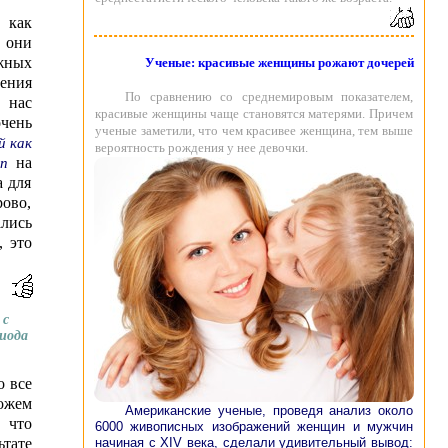
 как
, они
жных
Ученые: красивые женщины рожают дочерей
ения
По сравнению со среднемировым показателем,
 нас
красивые женщины чаще становятся матерями. Причем
очень
ученые заметили, что чем красивее женщина, тем выше
й как
вероятность рождения у нее девочки.
на
rn
а для
рово,
ались
, это
 с
риода
о все
можем
Американские ученые, проведя анализ около
 что
6000 живописных изображений женщин и мужчин
начиная с XIV века, сделали удивительный вывод:
тате