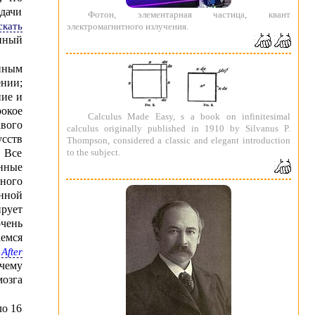
дачи
Фотон, элементарная частица, квант
скать
электромагнитного излучения.
енный
нным
нии;
ние и
окое
Calculus Made Easy, s a book on infinitesimal
вого
calculus originally published in 1910 by Silvanus P.
сств
Thompson, considered a classic and elegant introduction
to the subject.
 Все
нные
ного
нной
ирует
очень
емся
а
After
чему
озга
ло 16