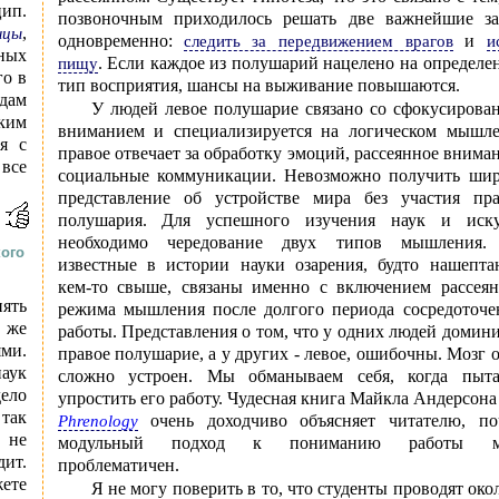
цип.
позвоночным приходилось решать две важнейшие за
,
шцы
одновременно:
и
следить за передвижением врагов
и
ных
. Если каждое из полушарий нацелено на определ
пищу
го в
тип восприятия, шансы на выживание повышаются.
дам
У людей левое полушарие связано со сфокусирова
ким
вниманием и специализируется на логическом мышле
я с
правое отвечает за обработку эмоций, рассеянное внима
 все
социальные коммуникации. Невозможно получить шир
представление об устройстве мира без участия пра
полушария. Для успешного изучения наук и иску
необходимо чередование двух типов мышления.
кого
известные в истории науки озарения, будто нашепта
кем-то свыше, связаны именно с включением рассеян
нять
режима мышления после долгого периода сосредоточе
и же
работы. Представления о том, что у одних людей домин
ми.
правое полушарие, а у других - левое, ошибочны. Мозг 
аук
сложно устроен. Мы обманываем себя, когда пыта
дело
упростить его работу. Чудесная книга Майкла Андерсон
 так
очень доходчиво объясняет читателю, по
Phrenology
 не
модульный подход к пониманию работы м
ит.
проблематичен.
ете
Я не могу поверить в то, что студенты проводят око