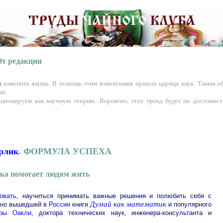
От редакции
а
изменить жизнь. В помощь этим изменениям пришла царица наук. Таким о
ки.
ционируем как научную теорию. Вероятно, этот тренд будет по достоинст
рлик
. ФОРМУЛА УСПЕХА
ка помогает людям жить
овать
, научиться принимать важные решения и полюбить себя с
Думай как математик
авно вышедшей в
России
книги
и популярного
ары Оакли
, доктора технических наук, инженера-консультанта и