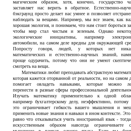
магическим образом, хотя, конечно, государство ча
заставляет нас верить в обратное. Естественно-науч
бэкграунд просто делает нас умнее и позволяет отстран
наблюдать за вещами. Например, мы все знаем, как в
хорошая экология, и понимаем, что нам стоит бороться за
чтобы мир стал чистым и зеленым. Однако некото
экологические инициативы, например электрон
автомобили, на самом деле вредны для окружающей ср
Попросту говоря, людей, у которых нет ника
математических и естественно-научных знаний, намн
проще одурачить, потому что они не умеют скептиче
смотреть на вещи.
Математики любят преподавать абстрактную математ
которая кажется оторванной от реальности, но на самом 
помогает овладеть навыками, которые можно ле
перенести в разные сферы профессиональной деятельно
Изучать математику применительно к одной облас
например бухгалтерскому делу, неэффективно, потому
это ограничивает гибкость вашего мышления и меш
применить новые знания и навыки в ином контексте. Это
равно что отказываться учить иностранный язык - тогд
искусственным образом навсегда ограничиваете с
мышление в рамках одного языка. Если вы боит