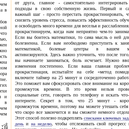
от друга, главное - самостоятельно интегрировать
чем
подходы в свою собственную жизнь. Первый и с
на в
важный шаг - просто перестать прокрастинировать, ч
снизить уровень стресса, повысить эффективность обу
бов
и освободить много времени для веселья и расслаблени
тной
прокрастинируем, когда нам неприятно чем-то занима
что
Если вы боитесь математики, то сама мысль о ней дл
тью,
болезненна. Если вам необходимо приступить к заня
лжен
математикой, болевые центры в вашем м
жно
активизируются. Здесь важно уточнить, что после того
ость
вы начинаете заниматься, боль исчезает. Нужно вво
жна
изменения постепенно. Если ваша главная пробле
ном
прокрастинация, испытайте на себе «метод помидо
ора
включите таймер на 25 минут и сосредоточенно работ
тие.
Это поможет вам сфокусировать свое внимание на кор
огих
промежуток времени. В это время нельзя прове
пехи
социальные сети, говорить по телефону и искать что
я и
интернете. Секрет в том, что 25 минут - коро
о в
промежуток времени, поэтому вы можете утешать себя
 чем
что скоро все закончится и вы сможете немного отдох
 чем
Этот способ полезно подкреплять
списками ключевых зад
и
, чтобы отслеживать свой прогресс 
день
на неделю