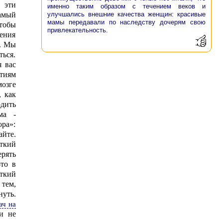
 эти
именно таким образом с течением веков и
улучшались внешние качества женщин: красивые
амый
мамы передавали по наследству дочерям свою
тобы
привлекательность.
чения
я. Мы
ться.
я вас
тиям
озге
, как
дить
ма -
ра»:
айте.
откий
рять
-то в
ткий
 тем,
нуть.
ач на
и не