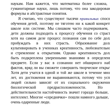
наукам. Нам кажется, что математика более сложна, 
гуманитарные науки, лишь потому, что она закодирова
формулы и абстрактные понятия.
Я считаю, что существуют тысячи
спосо
правильных
обучения детей, поэтому не тяготею ни к какой конкре
школе или системе. Мы слишком часто подчеркиваем, 
дети должны подходить к процессу обучения со страс
хотя на самом деле процесс познания сам по себе до
пробуждать в них страсть. Образование дол
культивировать в учениках креативность, любознательн
и стремление к открытиям. Однако креативность дол
быть подкреплена уверенными знаниями в определен
предмете. Если у вас в сознании нет обширного наб
фактов, вряд ли вы сможете совершить творческое откры
Хотя дети учатся в одной и той же школе в течение мн
лет, их достижения не выравниваются, потому что ус
людей сильно зависят от их социального окружени
биологической предрасположенности. Н
действительности настойчивость значит гораздо больше,
интеллект. Многие «середнячки» пошли намного дальше,
очень одаренные люди.