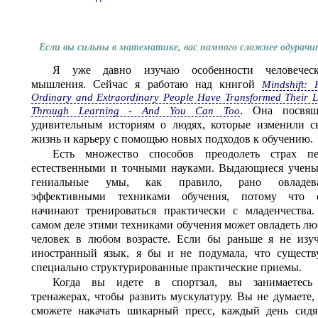
Если вы сильны в математике, вас намного сложнее одурачи
Я уже давно изучаю особенности человеческ
мышления. Сейчас я работаю над книгой
Mindshift:
Ordinary and Extraordinary People Have Transformed Their L
. Она посвящ
Through Learning - And You Can Too
удивительным историям о людях, которые изменили с
жизнь и карьеру с помощью новых подходов к обучению.
Есть множество способов преодолеть страх пе
естественными и точными науками. Выдающиеся учены
гениальные умы, как правило, рано овладев
эффективными техниками обучения, потому что 
начинают тренироваться практически с младенчества.
самом деле этими техниками обучения может овладеть л
человек в любом возрасте. Если бы раньше я не изуч
иностранный язык, я бы и не подумала, что существ
специально структурированные практические приемы.
Когда вы идете в спортзал, вы занимаетесь
тренажерах, чтобы развить мускулатуру. Вы не думаете,
сможете накачать шикарный пресс, каждый день сидя