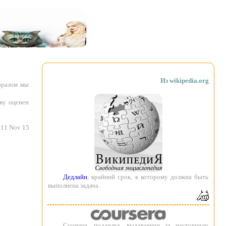
Из wikipedia.org
бразом мы
ву оценен
11 Nov 15
Дедлайн
, крайний срок, к которому должна быть
выполнена задача.
Coursera, подделка, выдаваемая за настоящую