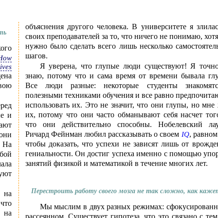
объяснения другого человека. В университете я злила
ть
своих преподавателей за то, что ничего не понимаю, хот
нужно было сделать всего лишь несколько самостояте
ого
шагов.
 How
Я уверена, что глупые люди существуют! Я точно
ives
ена
знаю, потому что и сама время от времени бывала гл
вою
Все люди разные: некоторые студенты знакомят
полезными техниками обучения и все равно предпочита
использовать их. Это не значит, что они глупы, но мне
ред
их, потому что они часто обманывают себя насчет тог
е и
что они действительно способны. Нобелевский лау
ают
Ричард Фейнман любил рассказывать о своем
, равном
они
IQ
чтобы доказать, что успехи не зависят лишь от врожд
 На
гениальности. Он достиг успеха именно с помощью уп
юбой
занятий физикой и математикой в течение многих лет.
ала
уют
Перестроить работу своего мозга не так сложно, как каже
 на
 что
Мы мыслим в двух разных режимах: сфокусированн
 на
рассеянном. Существует гипотеза, что это связано с тем