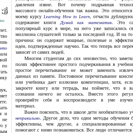
давления извне. Вот почему подрывная технол
массового онлайн-обучения так важна. Это относится
моему курсу
, отчасти дублирую
Learning How to Learn
сти
содержание книги
. Это с
Думай как математик
популярный курс в мире, на него уже записались с
лет.
миллиона слушателей только за последний год. И на то
ство
причина: он содержит мощные, полезные и эффекти
ишь
идеи, подтвержденные научно. Так что теперь все пер
 это
зависят от самих людей.
чала
Многим студентам до сих неизвестно, что заметк
овой
полях эффективнее простого подчеркивания в учебник
 по
простое перечитывание не может заменить извлеч
ать
данных из памяти. Постоянное перечитывание конспе
тику
или учебника дает иллюзию компетенции, хотя, есл
закроете книгу или тетрадь, вы поймете, что в в
аук,
сознании ничего не осталось. Вместо этого регул
яет
проверяйте себя и воспроизводите в уме изуче
те.
материал.
ать
Важно пояснить, что в школе дети необязательно у
я и
. Другое дело, что одни методы обучения 
неправильно
 не
эффективны, чем другие, а специализированные к
то у
помогают с ними познакомиться. Все люди отличаются
ным