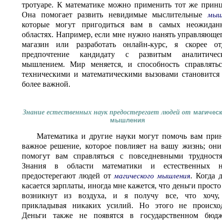
тротуаре. К математике можно применить тот же прин
Она помогает развить невидимые мыслительные
мы
которые могут пригодиться вам в самых неожидан
областях. Например, если мне нужно нанять управляюще
магазин или разработать онлайн-курс, я скорее от
предпочтение кандидату с развитым аналитичес
мышлением. Мир меняется, и способность справлятьс
техническими и математическими вызовами становится
более важной.
Знание естественных наук предостерегает людей от
магичес
мышления
Математика и другие науки могут помочь вам при
важное решение, которое повлияет на вашу жизнь; он
помогут вам справляться с повседневными трудностя
Знания в области математики и естественных н
предостерегают людей от
. Когда 
магического мышления
касается зарплаты, иногда мне кажется, что деньги просто
возникнут из воздуха, и я получу все, что хочу,
прикладывая никаких усилий. Но этого не происход
Деньги также не появятся в государственном бюдж