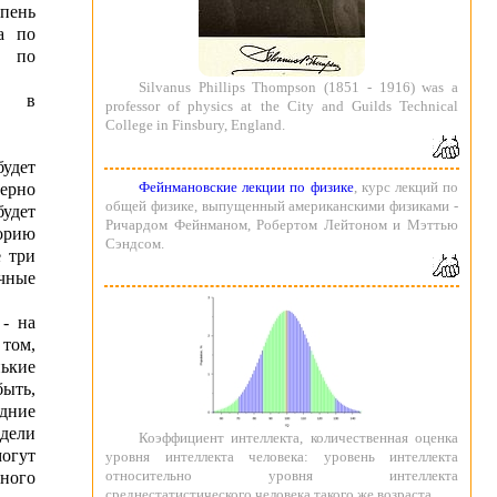
пень
а по
с по
Silvanus Phillips Thompson (1851 - 1916) was a
ю в
professor of physics at the City and Guilds Technical
College in Finsbury, England.
дет
Фейнмановские лекции по физике
, курс лекций по
ерно
общей физике, выпущенный американскими физиками -
будет
Ричардом Фейнманом, Робертом Лейтоном и Мэттью
торию
Сэндсом.
е три
ные
 - на
том,
нькие
ыть,
дние
дели
Коэффициент интеллекта, количественная оценка
огут
уровня интеллекта человека: уровень интеллекта
относительно уровня интеллекта
ного
среднестатистического человека такого же возраста.