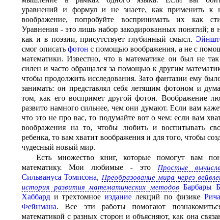
уравнений и формул и не знаете, как применить к 
воображение, попробуйте воспринимать их как сти
Уравнения - это лишь набор закодированных понятий; в 
как и в поэзии, присутствует глубинный смысл.
Эйншт
смог описать
фотон
с помощью воображения, а не с пом
математики. Известно, что в математике он был не та
силен и часто обращался за помощью к другим математи
чтобы продолжить исследования. Зато фантазии ему был
занимать: он представлял себя летящим фотоном и дум
том, как его воспримет другой фотон. Воображение л
развито намного сильнее, чем они думают. Если вам каже
что это не про вас, то подумайте вот о чем: если вам хва
воображения на то, чтобы любить и воспитывать сво
ребенка, то вам хватит воображения и для того, чтобы соз
чудесный новый мир.
Есть множество книг, которые помогут вам пон
математику. Мои любимые - это
Простые вычисле
Сильвануса Томпсона
,
Преобразование мира через вейвл
Барбары Б
история развития математических методов
Хаббард
и трехтомное
издание
лекций по физике
Рича
Фейнмана
. Все эти работы помогают познакомитьс
математикой с разных сторон и объясняют, как она связа